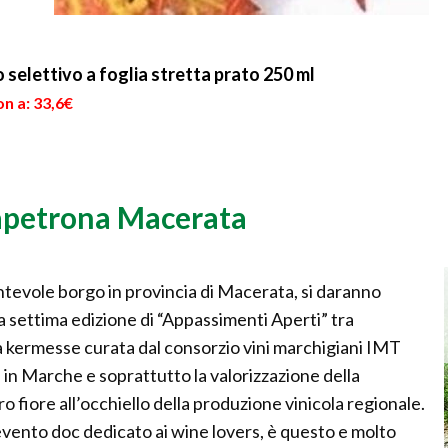
selettivo a foglia stretta prato 250 ml
n a: 33,6€
apetrona Macerata
ntevole borgo in provincia di Macerata, si daranno
a settima edizione di “Appassimenti Aperti” tra
La kermesse curata dal consorzio vini marchigiani IMT
in Marche e soprattutto la valorizzazione della
 fiore all’occhiello della produzione vinicola regionale.
ento doc dedicato ai wine lovers, è questo e molto