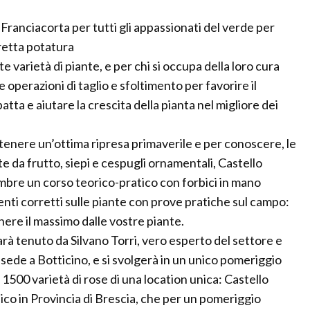
Franciacorta per tutti gli appassionati del verde per
retta potatura
e varietà di piante, e per chi si occupa della loro cura
e operazioni di taglio e sfoltimento per favorire il
ta e aiutare la crescita della pianta nel migliore dei
tenere un’ottima ripresa primaverile e per conoscere, le
te da frutto, siepi e cespugli ornamentali, Castello
bre un corso teorico-pratico con forbici in mano
nti corretti sulle piante con prove pratiche sul campo:
nere il massimo dalle vostre piante.
 sarà tenuto da Silvano Torri, vero esperto del settore e
sede a Botticino, e si svolgerà in un unico pomeriggio
re 1500 varietà di rose di una location unica: Castello
ico in Provincia di Brescia, che per un pomeriggio