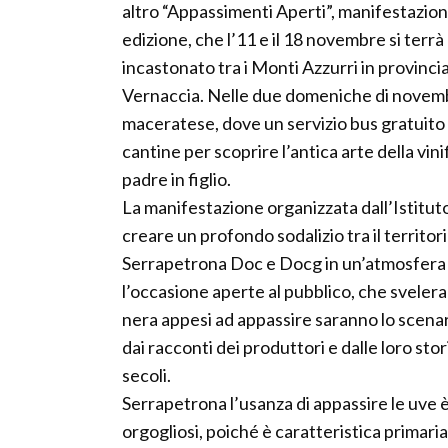
altro “Appassimenti Aperti”, manifestazion
edizione, che l’11 e il 18 novembre si ter
incastonato tra i Monti Azzurri in provinc
Vernaccia. Nelle due domeniche di novembr
maceratese, dove un servizio bus gratuito co
cantine per scoprire l’antica arte della vi
padre in figlio.
La manifestazione organizzata dall’Istituto
creare un profondo sodalizio tra il territor
Serrapetrona Doc e Docg in un’atmosfera un
l’occasione aperte al pubblico, che sveleran
nera appesi ad appassire saranno lo scenar
dai racconti dei produttori e dalle loro sto
secoli.
Serrapetrona l’usanza di appassire le uve è
orgogliosi, poiché è caratteristica primari