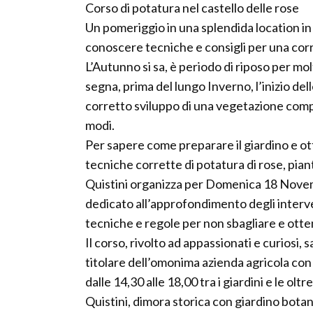
Corso di potatura nel castello delle rose
Un pomeriggio in una splendida location in 
conoscere tecniche e consigli per una cor
L’Autunno si sa, è periodo di riposo per molt
segna, prima del lungo Inverno, l’inizio dell
corretto sviluppo di una vegetazione compat
modi.
Per sapere come preparare il giardino e ot
tecniche corrette di potatura di rose, pian
Quistini organizza per Domenica 18 Novem
dedicato all’approfondimento degli interve
tecniche e regole per non sbagliare e otte
Il corso, rivolto ad appassionati e curiosi,
titolare dell’omonima azienda agricola con 
dalle 14,30 alle 18,00 tra i giardini e le olt
Quistini, dimora storica con giardino botan