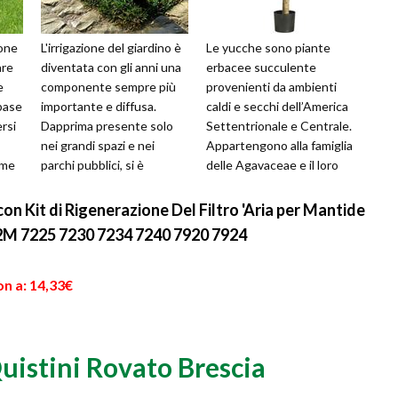
ione
L'irrigazione del giardino è
Le yucche sono piante
are
diventata con gli anni una
erbacee succulente
e
componente sempre più
provenienti da ambienti
 base
importante e diffusa.
caldi e secchi dell’America
ersi
Dapprima presente solo
Settentrionale e Centrale.
nei grandi spazi e nei
Appartengono alla famiglia
eme
parchi pubblici, si è
delle Agavaceae e il loro
velocemente diffusa
genere comprende non
anche in cas...
meno ...
on Kit di Rigenerazione Del Filtro 'Aria per Mantide
22M 7225 7230 7234 7240 7920 7924
n a: 14,33€
uistini Rovato Brescia