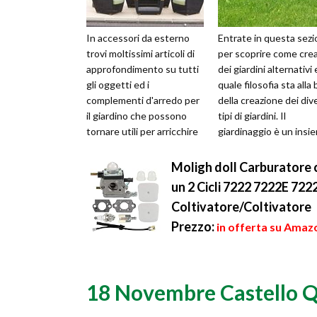
In accessori da esterno
Entrate in questa sez
trovi moltissimi articoli di
per scoprire come cre
approfondimento su tutti
dei giardini alternativi 
gli oggetti ed i
quale filosofia sta alla
complementi d'arredo per
della creazione dei div
il giardino che possono
tipi di giardini. Il
tornare utili per arricchire
giardinaggio è un insi
il proprio garden e
di attività final...
rendere...
Moligh doll Carburatore c
un 2 Cicli 7222 7222E 72
Coltivatore/Coltivatore
Prezzo:
in offerta su Amazo
18 Novembre Castello Q