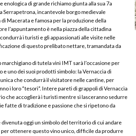
e enologica di grande richiamo giunta alla sua 7a
rà a Serrapetrona, incantevole borgo medievale
ia di Macerata e famosa per la produzione della
e l’appuntamento è nella piazza della cittadina
ndurrà i turisti e gli appassionati alle visite nelle
nificazione di questo prelibato nettare, tramandata da
 marchigiano di tutela vini IMT sarà l’occasione per
io e uno dei suoi prodotti simbolo: la Vernaccia di
ica che condurrà il visitatore nelle cantine, per
no i loro “tesori”. Intere pareti di grappoli di Vernaccia
io che accoglierà i turisti mentre si lasceranno sedurre
rie fatte di tradizione e passione che si ripetono da
 divenuta oggi un simbolo del territorio di cui andare
a per ottenere questo vino unico, difficile da produrre