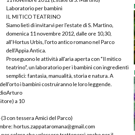
Laboratorio per bambini
IL MITICO TEATRINO
Siamo lieti di invitarvi per l'estate di S. Martino,
domenica 11 novembre 2012, dalle ore 10,30,
all'Hortus Urbis, l'orto antico romano nel Parco
dell'Appia Antica.
Proseguono le attività all'aria aperta con “Il mitico
teatrino”, un laboratorio per i bambini con ingredienti
semplici: fantasia, manualità, storia e natura. A
e dell'orto i bambini costruiranno le loro leggende.
tudioArturo
itore) a 10
 (3 con tessera Amici del Parco)
ovembre: hortus.zappataromana@gmail.com
ic per coloro che volessero trattenersi anche per il