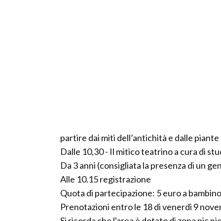
partire dai miti dell’antichità e dalle piant
Dalle 10,30 - Il mitico teatrino a cura di s
Da 3 anni (consigliata la presenza di un gen
Alle 10.15 registrazione
Quota di partecipazione: 5 euro a bambino
Prenotazioni entro le 18 di venerdì 9 n
Si ricorda che l'area è dotato di zona pic n