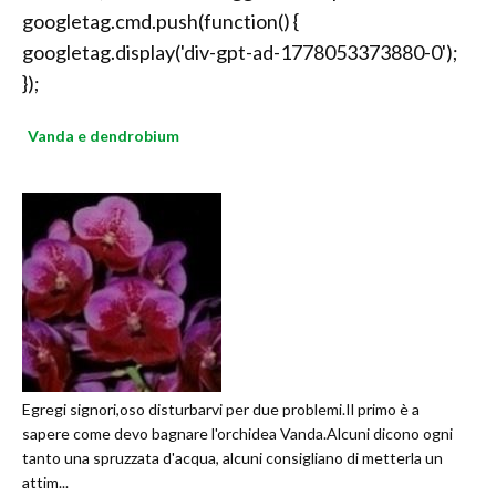
googletag.cmd.push(function() {
googletag.display('div-gpt-ad-1778053373880-0');
});
Vanda e dendrobium
Egregi signori,oso disturbarvi per due problemi.Il primo è a
sapere come devo bagnare l'orchidea Vanda.Alcuni dicono ogni
tanto una spruzzata d'acqua, alcuni consigliano di metterla un
attim...