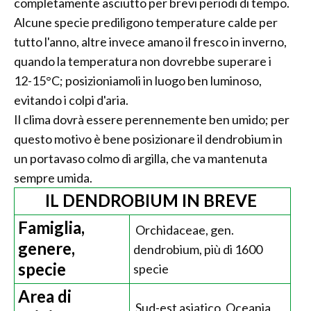
completamente asciutto per brevi periodi di tempo.
Alcune specie prediligono temperature calde per
tutto l'anno, altre invece amano il fresco in inverno,
quando la temperatura non dovrebbe superare i
12-15°C; posizioniamoli in luogo ben luminoso,
evitando i colpi d'aria.
Il clima dovrà essere perennemente ben umido; per
questo motivo è bene posizionare il dendrobium in
un portavaso colmo di argilla, che va mantenuta
sempre umida.
IL DENDROBIUM IN BREVE
Famiglia,
Orchidaceae, gen.
genere,
dendrobium, più di 1600
specie
specie
Area di
Sud-est asiatico, Oceania