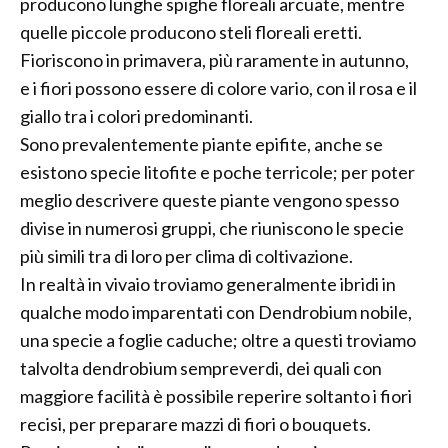
producono lunghe spighe floreali arcuate, mentre
quelle piccole producono steli floreali eretti.
Fioriscono in primavera, più raramente in autunno,
e i fiori possono essere di colore vario, con il rosa e il
giallo tra i colori predominanti.
Sono prevalentemente piante epifite, anche se
esistono specie litofite e poche terricole; per poter
meglio descrivere queste piante vengono spesso
divise in numerosi gruppi, che riuniscono le specie
più simili tra di loro per clima di coltivazione.
In realtà in vivaio troviamo generalmente ibridi in
qualche modo imparentati con Dendrobium nobile,
una specie a foglie caduche; oltre a questi troviamo
talvolta dendrobium sempreverdi, dei quali con
maggiore facilità è possibile reperire soltanto i fiori
recisi, per preparare mazzi di fiori o bouquets.