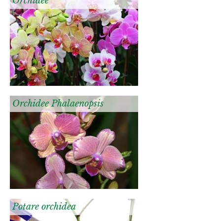
Orchidee
Orchidee Phalaenopsis
Potare orchidea