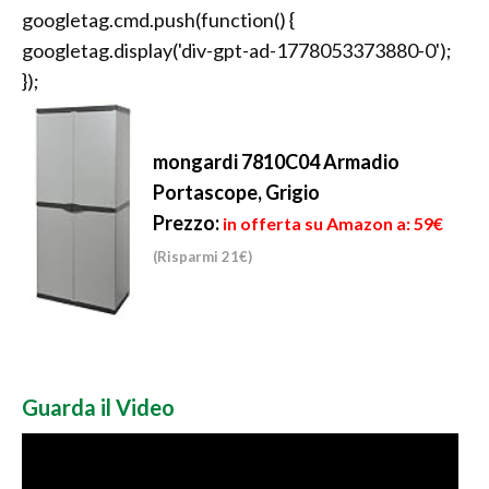
googletag.cmd.push(function() {
googletag.display('div-gpt-ad-1778053373880-0');
});
mongardi 7810C04 Armadio
Portascope, Grigio
Prezzo:
in offerta su Amazon a: 59€
(Risparmi 21€)
Guarda il Video