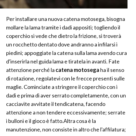
Per installare una nuova catena motosega, bisogna
mollare la lama tramite i dadi appositi; togliendo il
coperchio si vede che dietro la frizione, si troverà
un rocchetto dentato dove andranno a infilarsi i
piedini; appoggiate la catena sulla lama avendo cura
d'inserirla nel guida lama e tiratela in avanti. Fate
attenzione perché la
catena motosega
ha il senso
di rotazione, regolatevi con le frecce presenti sulle
maglie. Cominciate a stringere il coperchio con i
dadi e prima di aver serrato completamente, con un
cacciavite avvitate il tendicatena, facendo
attenzione a non tendere eccessivamente; serrate
i bulloni e il gioco è fatto.Altra cosa è la
manutenzione, non consiste in altro che l'affilatura;