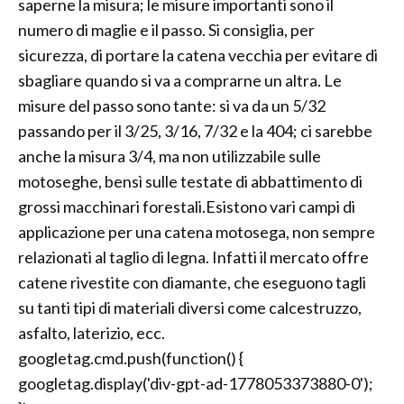
saperne la misura; le misure importanti sono il
numero di maglie e il passo. Si consiglia, per
sicurezza, di portare la catena vecchia per evitare di
sbagliare quando si va a comprarne un altra. Le
misure del passo sono tante: si va da un 5/32
passando per il 3/25, 3/16, 7/32 e la 404; ci sarebbe
anche la misura 3/4, ma non utilizzabile sulle
motoseghe, bensì sulle testate di abbattimento di
grossi macchinari forestali.Esistono vari campi di
applicazione per una catena motosega, non sempre
relazionati al taglio di legna. Infatti il mercato offre
catene rivestite con diamante, che eseguono tagli
su tanti tipi di materiali diversi come calcestruzzo,
asfalto, laterizio, ecc.
googletag.cmd.push(function() {
googletag.display('div-gpt-ad-1778053373880-0');