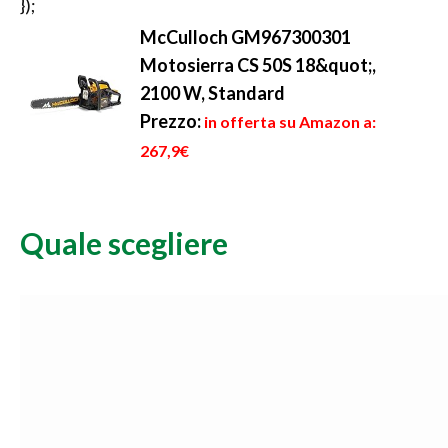
});
McCulloch GM967300301
Motosierra CS 50S 18&quot;,
2100 W, Standard
Prezzo:
in offerta su Amazon a:
267,9€
Quale scegliere