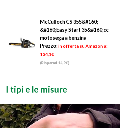
McCulloch CS 35S&#160;-
&#160;Easy Start 35&#160;cc
motosega a benzina
Prezzo:
in offerta su Amazon a:
134,1€
(Risparmi 14,9€)
I tipi e le misure