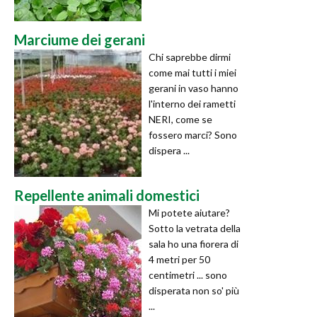
Marciume dei gerani
Chi saprebbe dirmi
come mai tutti i miei
gerani in vaso hanno
l'interno dei rametti
NERI, come se
fossero marci? Sono
dispera ...
Repellente animali domestici
Mi potete aiutare?
Sotto la vetrata della
sala ho una fiorera di
4 metri per 50
centimetri ... sono
disperata non so' più
...