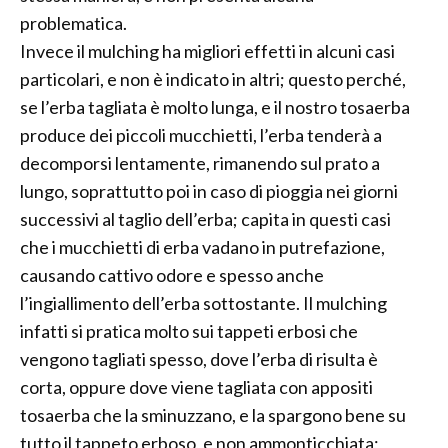
problematica.
Invece il mulching ha migliori effetti in alcuni casi
particolari, e non è indicato in altri; questo perché,
se l’erba tagliata è molto lunga, e il nostro tosaerba
produce dei piccoli mucchietti, l’erba tenderà a
decomporsi lentamente, rimanendo sul prato a
lungo, soprattutto poi in caso di pioggia nei giorni
successivi al taglio dell’erba; capita in questi casi
che i mucchietti di erba vadano in putrefazione,
causando cattivo odore e spesso anche
l’ingiallimento dell’erba sottostante. Il mulching
infatti si pratica molto sui tappeti erbosi che
vengono tagliati spesso, dove l’erba di risulta è
corta, oppure dove viene tagliata con appositi
tosaerba che la sminuzzano, e la spargono bene su
tutto il tappeto erboso, e non ammonticchiata;