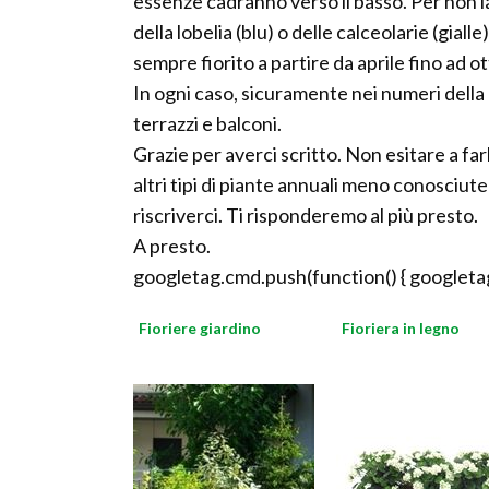
essenze cadranno verso il basso. Per non la
della lobelia (blu) o delle calceolarie (gial
sempre fiorito a partire da aprile fino ad
In ogni caso, sicuramente nei numeri della 
terrazzi e balconi.
Grazie per averci scritto. Non esitare a far
altri tipi di piante annuali meno conosciute 
riscriverci. Ti risponderemo al più presto.
A presto.
googletag.cmd.push(function() { googletag
Fioriere giardino
Fioriera in legno