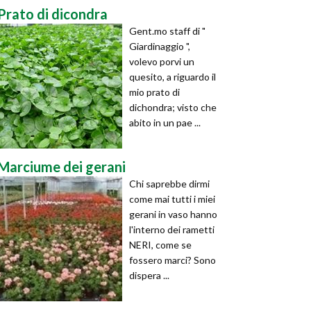
Prato di dicondra
Gent.mo staff di "
Giardinaggio ",
volevo porvi un
quesito, a riguardo il
mio prato di
dichondra; visto che
abito in un pae ...
Marciume dei gerani
Chi saprebbe dirmi
come mai tutti i miei
gerani in vaso hanno
l'interno dei rametti
NERI, come se
fossero marci? Sono
dispera ...