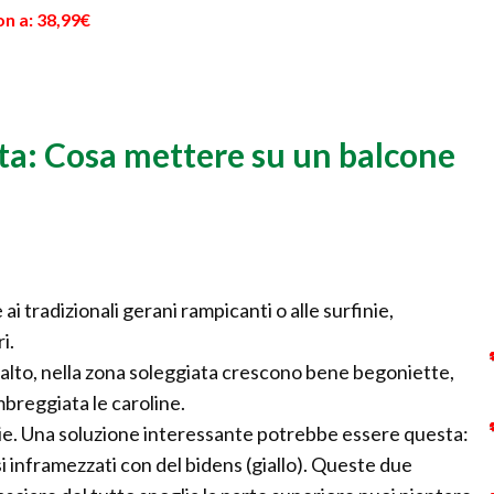
n a: 38,99€
sta: Cosa mettere su un balcone
i tradizionali gerani rampicanti o alle surfinie,
i.
'alto, nella zona soleggiata crescono bene begoniette,
breggiata le caroline.
die. Una soluzione interessante potrebbe essere questa:
ssi inframezzati con del bidens (giallo). Queste due