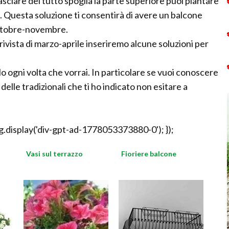
sciare del tutto spoglia la parte superiore puoi piantare
le). Questa soluzione ti consentirà di avere un balcone
 ottobre-novembre.
rivista di marzo-aprile inseriremo alcune soluzioni per
lo ogni volta che vorrai. In particolare se vuoi conoscere
delle tradizionali che ti ho indicato non esitare a
.display('div-gpt-ad-1778053373880-0'); });
Vasi sul terrazzo
Fioriere balcone