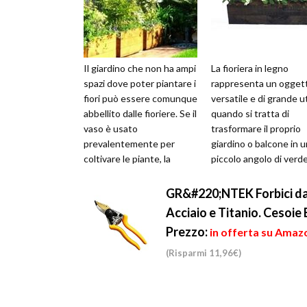
Il giardino che non ha ampi
La fioriera in legno
spazi dove poter piantare i
rappresenta un ogget
fiori può essere comunque
versatile e di grande ut
abbellito dalle fioriere. Se il
quando si tratta di
vaso è usato
trasformare il proprio
prevalentemente per
giardino o balcone in u
coltivare le piante, la
piccolo angolo di verde
fioriera è usata per i fiori....
Questo accessorio mo
diffuso, ...
GR&#220;NTEK Forbici da
Acciaio e Titanio. Cesoie
Prezzo:
in offerta su Amazo
(Risparmi 11,96€)