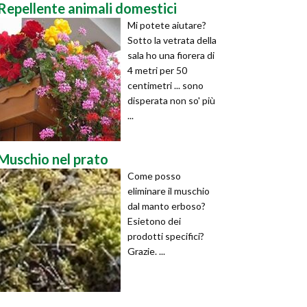
Repellente animali domestici
Mi potete aiutare?
Sotto la vetrata della
sala ho una fiorera di
4 metri per 50
centimetri ... sono
disperata non so' più
...
Muschio nel prato
Come posso
eliminare il muschio
dal manto erboso?
Esietono dei
prodotti specifici?
Grazie. ...