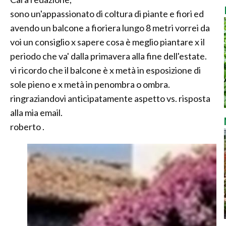
sono un'appassionato di coltura di piante e fiori ed
avendo un balcone a fioriera lungo 8 metri vorrei da
voi un consiglio x sapere cosa è meglio piantare x il
periodo che va' dalla primavera alla fine dell'estate.
vi ricordo che il balcone è x metà in esposizione di
sole pieno e x metà in penombra o ombra.
ringraziandovi anticipatamente aspetto vs. risposta
alla mia email.
roberto .