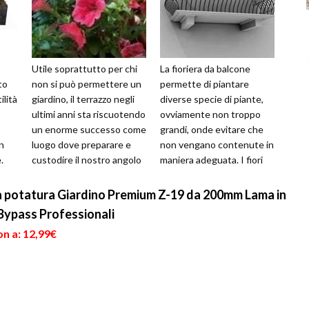
Utile soprattutto per chi
La fioriera da balcone
to
non si può permettere un
permette di piantare
ilità
giardino, il terrazzo negli
diverse specie di piante,
ultimi anni sta riscuotendo
ovviamente non troppo
un enorme successo come
grandi, onde evitare che
n
luogo dove preparare e
non vengano contenute in
.
custodire il nostro angolo
maniera adeguata. I fiori
lto
verde; soprattutto ...
rappresentano un mondo
di colore...
 potatura Giardino Premium Z-19 da 200mm Lama in
 Bypass Professionali
n a: 12,99€