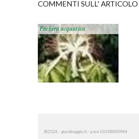
COMMENTI SULL' ARTICOLO
Pachira acquatica
©2026 - giardinaggio.it - p.iva 03338800984