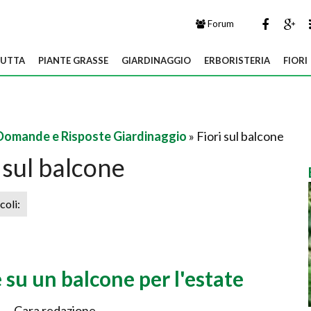
Forum
UTTA
PIANTE GRASSE
GIARDINAGGIO
ERBORISTERIA
FIORI
Domande e Risposte Giardinaggio
» Fiori sul balcone
 sul balcone
icoli:
u un balcone per l'estate
Cara redazione,