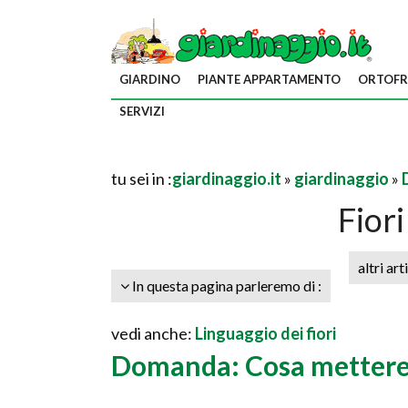
GIARDINO
PIANTE APPARTAMENTO
ORTOFR
SERVIZI
tu sei in :
giardinaggio.it
»
giardinaggio
»
Fiori
altri art
In questa pagina parleremo di :
vedi anche:
Linguaggio dei fiori
Domanda: Cosa mettere s