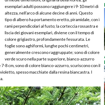
esemplari adulti possono raggiungere i 9-10 metri di
altezza, nell'arco di alcune decine di anni. Questo
tipo di albero ha portamento eretto, piramidale, con i
rami perpendicolari al fusto; la corteccia rossastra e
liscia dei giovani esemplari, diviene con il tempo di
colore grigiastro, profondamente fessurata. Le
foglie sono aghiformi, lunghe pochi centimetri,
generalmente crescono raggruppate; sono di colore
verde scuro nella parte superiore, bianco-azzurro
e 7-8 cm, sono di colore bianco-azzurro, scuriscono con il
e violetto, spesso macchiate dalla resina biancastra. I
a.