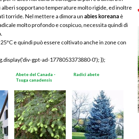
i alberi sopportano temperature molto rigide, ed inoltre
ati torride. Nel mettere a dimora un
abies koreana
è
adicale molto profondo e cospicuo, necessita quindi di
.
-25°C e quindi può essere coltivato anche in zone con
.display('div-gpt-ad-1778053373880-0'); });
Abete del Canada -
Radici abete
Tsuga canadensis