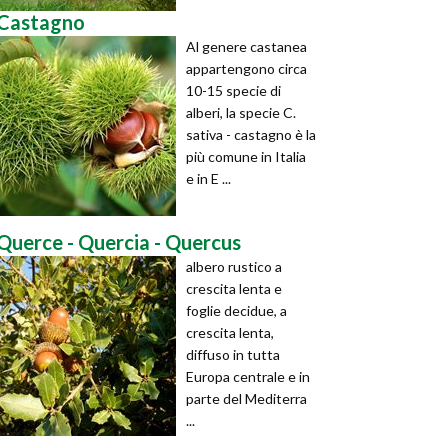
Castagno
Al genere castanea
appartengono circa
10-15 specie di
alberi, la specie C.
sativa - castagno è la
più comune in Italia
e in E ...
Querce - Quercia - Quercus
albero rustico a
crescita lenta e
foglie decidue, a
crescita lenta,
diffuso in tutta
Europa centrale e in
parte del Mediterra
...