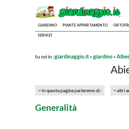
GIARDINO
PIANTE APPARTAMENTO
ORTOFR
SERVIZI
tu sei in :
giardinaggio.it
»
giardino
»
Alber
Abi
In questa pagina parleremo di :
altri a
Generalità