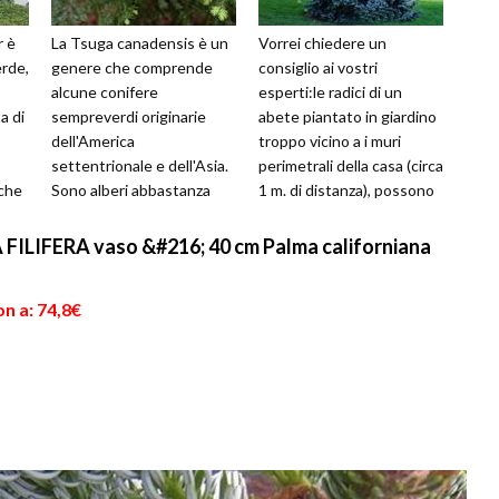
r è
La Tsuga canadensis è un
Vorrei chiedere un
rde,
genere che comprende
consiglio ai vostri
alcune conifere
esperti:le radici di un
a di
sempreverdi originarie
abete piantato in giardino
dell'America
troppo vicino a i muri
settentrionale e dell'Asia.
perimetrali della casa (circa
che
Sono alberi abbastanza
1 m. di distanza), possono
25
longevi, che raggiungono i
alla lunga creare qualche
10-20 metri, a seconda d...
pr...
IFERA vaso &#216; 40 cm Palma californiana
n a: 74,8€