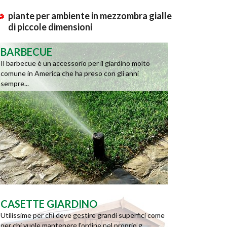
piante per ambiente in mezzombra gialle
di piccole dimensioni
BARBECUE
Il barbecue è un accessorio per il giardino molto
comune in America che ha preso con gli anni
sempre...
CASETTE GIARDINO
Utilissime per chi deve gestire grandi superfici come
per chi vuole mantenere l'ordine nel proprio g...