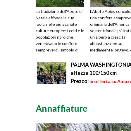
La tradizione dell'Abete di
L'Abete Abies concolo
Natale affonda le sue
una conifera sempreve
radici nelle più svariate
originaria dell'America
culture europee: i celti e le
settentrionale; si tratt
popolazioni nordiche
un albero a crescita
veneravano le conifere
abbastanza lenta,
sempreverdi, simbolo di
mediamente longevo, 
vita eterna, alberi cosmic...
può raggiungere i 15-
metri di ...
PALMA WASHINGTONIA FIL
altezza 100/150 cm
Prezzo:
in offerta su Amazo
Annaffiature