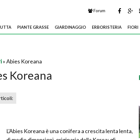
Forum
UTTA
PIANTE GRASSE
GIARDINAGGIO
ERBORISTERIA
FIORI
i
» Abies Koreana
es Koreana
rticoli:
L'Abies Koreana è una conifera a crescita lenta lenta,
di medie dimensioni, originaria della Korea; gli