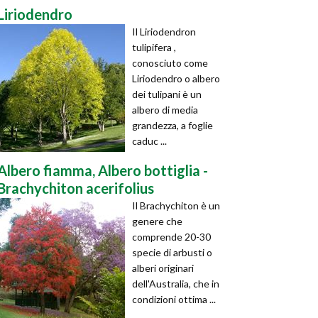
Liriodendro
Il Liriodendron
tulipifera ,
conosciuto come
Liriodendro o albero
dei tulipani è un
albero di media
grandezza, a foglie
caduc ...
Albero fiamma, Albero bottiglia -
Brachychiton acerifolius
Il Brachychiton è un
genere che
comprende 20-30
specie di arbusti o
alberi originari
dell'Australia, che in
condizioni ottima ...