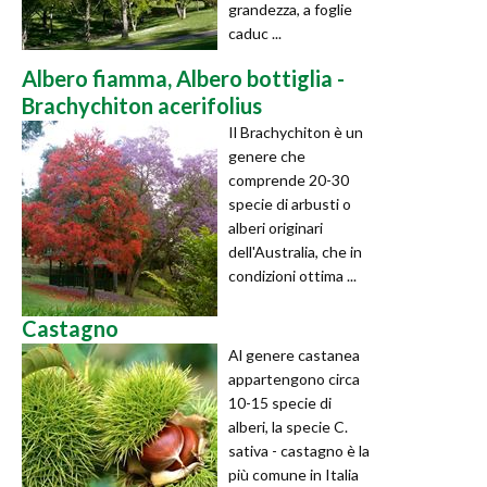
grandezza, a foglie
caduc ...
Albero fiamma, Albero bottiglia -
Brachychiton acerifolius
Il Brachychiton è un
genere che
comprende 20-30
specie di arbusti o
alberi originari
dell'Australia, che in
condizioni ottima ...
Castagno
Al genere castanea
appartengono circa
10-15 specie di
alberi, la specie C.
sativa - castagno è la
più comune in Italia