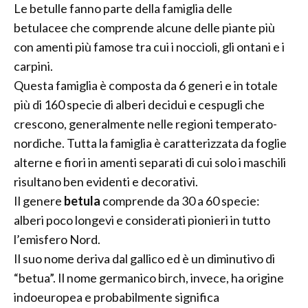
Le betulle fanno parte della famiglia delle
betulacee che comprende alcune delle piante più
con amenti più famose tra cui i noccioli, gli ontani e i
carpini.
Questa famiglia è composta da 6 generi e in totale
più di 160 specie di alberi decidui e cespugli che
crescono, generalmente nelle regioni temperato-
nordiche. Tutta la famiglia è caratterizzata da foglie
alterne e fiori in amenti separati di cui solo i maschili
risultano ben evidenti e decorativi.
Il genere
betula
comprende da 30 a 60 specie:
alberi poco longevi e considerati pionieri in tutto
l’emisfero Nord.
Il suo nome deriva dal gallico ed è un diminutivo di
“betua”. Il nome germanico birch, invece, ha origine
indoeuropea e probabilmente significa