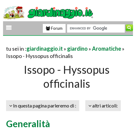
Forum
tu sei in :
giardinaggio.it
»
giardino
»
Aromatiche
»
Issopo - Hyssopus officinalis
Issopo - Hyssopus
officinalis
In questa pagina parleremo di :
altri articoli:
Generalità