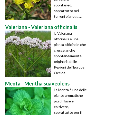
spontaneo,
soprattutto nei
terreni pianegg ...
Valeriana - Valeriana officinalis
la Valeriana
officinalis è una
pianta officinale che
cresce anche
spontaneamente,
originaria delle
Regioni dell'Europa
Occide ...
Menta - Mentha suaveolens
La Menta è una delle
piante aromatiche
più diffuse e
coltivate,
soprattutto per il