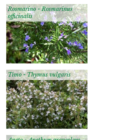
Rosmarino - Rosmarinus
officinalis
Timo - Thymus vulgaris
Aneto - Anethum graveolens