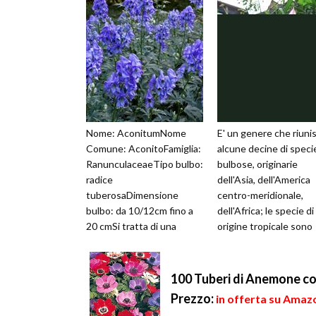
Nome: AconitumNome
E' un genere che riuni
Comune: AconitoFamiglia:
alcune decine di specie
RanunculaceaeTipo bulbo:
bulbose, originarie
radice
dell'Asia, dell'America
tuberosaDimensione
centro-meridionale,
bulbo: da 10/12cm fino a
dell'Africa; le specie di
20 cmSi tratta di una
origine tropicale sono
perenne, che cresce in
sempreverdi, le altre
Asia, in Europa e nel No...
perdono la p...
100 Tuberi di Anemone cor
Prezzo:
in offerta su Amazo