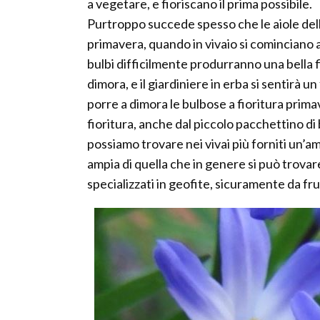
a vegetare, e fioriscano il prima possibile.
Purtroppo succede spesso che le aiole dell
primavera, quando in vivaio si cominciano a 
bulbi difficilmente produrranno una bella 
dimora, e il giardiniere in erba si sentirà u
porre a dimora le bulbose a fioritura prim
fioritura, anche dal piccolo pacchettino d
possiamo trovare nei vivai più forniti un’am
ampia di quella che in genere si può trovare
specializzati in geofite, sicuramente da fru