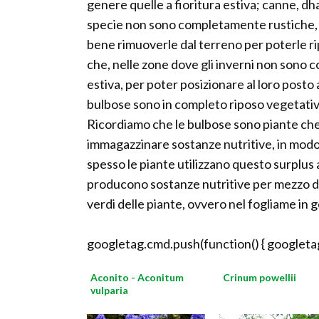
genere quelle a fioritura estiva; canne, dha
specie non sono completamente rustiche, so
bene rimuoverle dal terreno per poterle ri
che, nelle zone dove gli inverni non sono co
estiva, per poter posizionare al loro posto al
bulbose sono in completo riposo vegetativ
Ricordiamo che le bulbose sono piante che
immagazzinare sostanze nutritive, in modo c
spesso le piante utilizzano questo surplus 
producono sostanze nutritive per mezzo dell
verdi delle piante, ovvero nel fogliame in 
googletag.cmd.push(function() { googletag
Aconito - Aconitum
Crinum powellii
vulparia