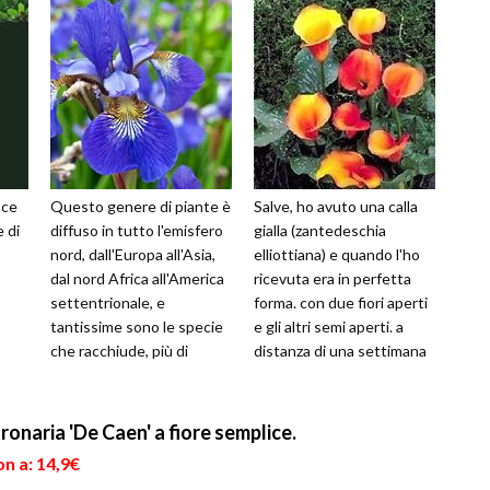
sce
Questo genere di piante è
Salve, ho avuto una calla
 di
diffuso in tutto l'emisfero
gialla (zantedeschia
nord, dall'Europa all'Asia,
elliottiana) e quando l'ho
dal nord Africa all'America
ricevuta era in perfetta
settentrionale, e
forma. con due fiori aperti
tantissime sono le specie
e gli altri semi aperti. a
che racchiude, più di
distanza di una settimana
duecento. Esistono varie...
alcune foglie si son...
onaria 'De Caen' a fiore semplice.
n a: 14,9€