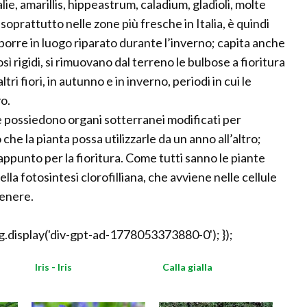
lie, amarillis, hippeastrum, caladium, gladioli, molte
prattutto nelle zone più fresche in Italia, è quindi
porre in luogo riparato durante l’inverno; capita anche
sì rigidi, si rimuovano dal terreno le bulbose a fioritura
tri fiori, in autunno e in inverno, periodi in cui le
o.
 possiedono organi sotterranei modificati per
he la pianta possa utilizzarle da un anno all’altro;
appunto per la fioritura. Come tutti sanno le piante
a fotosintesi clorofilliana, che avviene nelle cellule
genere.
.display('div-gpt-ad-1778053373880-0'); });
Iris - Iris
Calla gialla