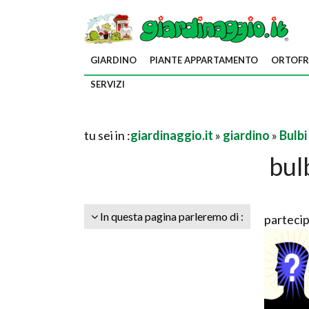
GIARDINO
PIANTE APPARTAMENTO
ORTOFR
SERVIZI
tu sei in :
giardinaggio.it
»
giardino
»
Bulbi
bul
In questa pagina parleremo di :
partecip