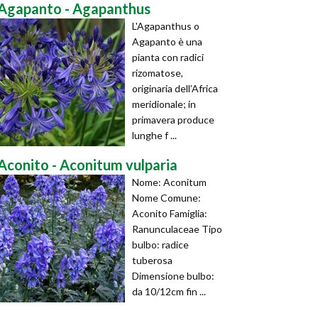
Agapanto - Agapanthus
L'Agapanthus o
Agapanto è una
pianta con radici
rizomatose,
originaria dell’Africa
meridionale; in
primavera produce
lunghe f ...
Aconito - Aconitum vulparia
Nome: Aconitum
Nome Comune:
Aconito Famiglia:
Ranunculaceae Tipo
bulbo: radice
tuberosa
Dimensione bulbo:
da 10/12cm fin ...