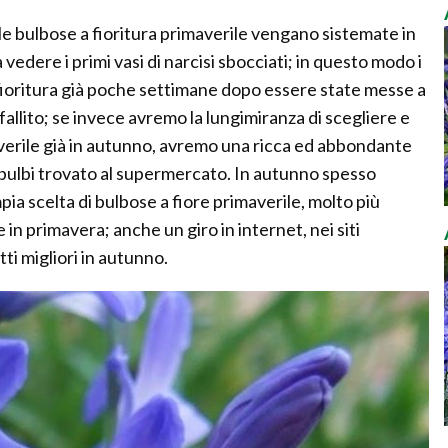
e bulbose a fioritura primaverile vengano sistemate in
vedere i primi vasi di narcisi sbocciati; in questo modo i
fioritura già poche settimane dopo essere state messe a
n fallito; se invece avremo la lungimiranza di scegliere e
averile già in autunno, avremo una ricca ed abbondante
i bulbi trovato al supermercato. In autunno spesso
pia scelta di bulbose a fiore primaverile, molto più
 in primavera; anche un giro in internet, nei siti
tti migliori in autunno.