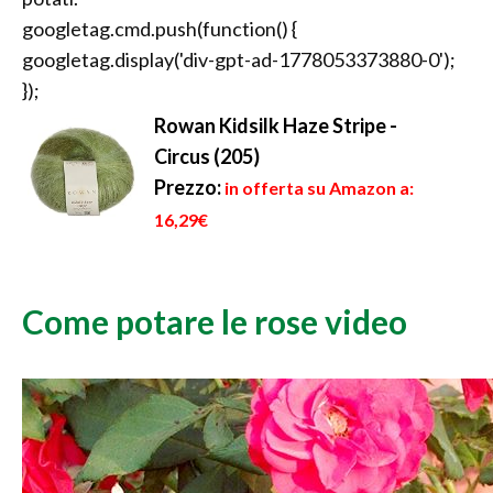
googletag.cmd.push(function() {
googletag.display('div-gpt-ad-1778053373880-0');
});
Rowan Kidsilk Haze Stripe -
Circus (205)
Prezzo:
in offerta su Amazon a:
16,29€
Come potare le rose video