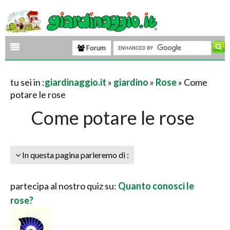
Forum
tu sei in :
giardinaggio.it
»
giardino
»
Rose
» Come
potare le rose
Come potare le rose
In questa pagina parleremo di :
partecipa al nostro quiz su:
Quanto conosci le
rose?