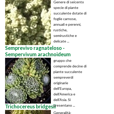
Genere di seicento
specie di piante
succulente dotate di
foglie carnose,
annuali e perenni,
rustiche,
semirustiche e
delicate ...
Semprevivo ragnateloso -
Sempervivum arachnoideum
gruppo che
comprende decine di
piante succulente
sempreverdi
originarie
dell'Europa,
dell'America e
dell'Asia. Si
presentano ...
Trichocereus bridgesii
Generalità: