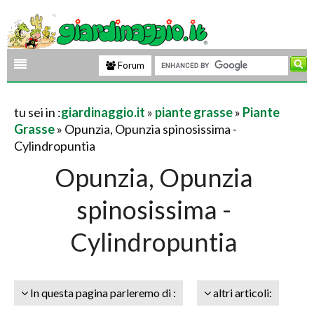
Forum
tu sei in :
giardinaggio.it
»
piante grasse
»
Piante
Grasse
» Opunzia, Opunzia spinosissima -
Cylindropuntia
Opunzia, Opunzia
spinosissima -
Cylindropuntia
In questa pagina parleremo di :
altri articoli: