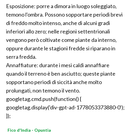
Esposizione: porre a dimora in luogo soleggiato,
temono l'ombra. Possono sopportare periodi brevi
di freddo molto intenso, anche di alcuni gradi
inferiori allo zero; nelle regioni settentrionali
vengono però coltivate come piante da interno,
oppure durante le stagioni fredde si riparano in
serra fredda.
Annaffiature: durante i mesi caldi annaffiare
quando il terreno è ben asciutto; queste piante
sopportano periodi di siccità anche molto
prolungati, non temono il vento.
googletag.cmd.push(function() {
googletag.display('div-gpt-ad-1778053373880-0');
});
Fico d'India - Opuntia