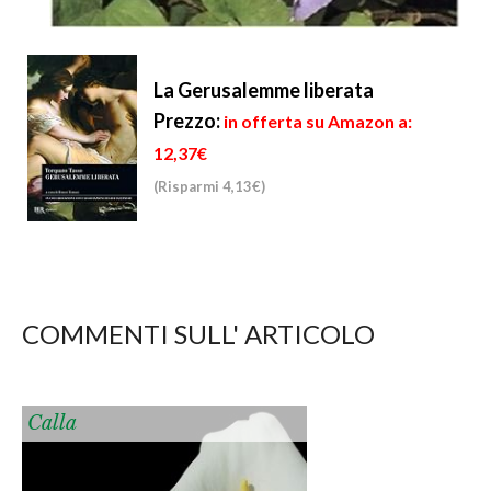
La Gerusalemme liberata
Prezzo:
in offerta su Amazon a:
12,37€
(Risparmi 4,13€)
COMMENTI SULL' ARTICOLO
Calla