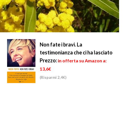
Non fate i bravi. La
testimonianza che ci ha lasciato
Prezzo:
in offerta su Amazon a:
13,6€
(Risparmi 2,4€)