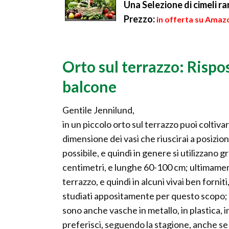
Una Selezione di cimeli r
Prezzo:
in offerta su Amazo
Orto sul terrazzo: Rispo
balcone
Gentile Jennilund,
in un piccolo orto sul terrazzo puoi coltiva
dimensione dei vasi che riuscirai a posizio
possibile, e quindi in genere si utilizzano
centimetri, e lunghe 60-100 cm; ultimamen
terrazzo, e quindi in alcuni vivai ben forniti
studiati appositamente per questo scopo; 
sono anche vasche in metallo, in plastica, i
preferisci, seguendo la stagione, anche se i