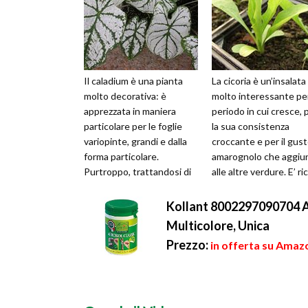
Il caladium è una pianta
La cicoria è un’insalata
molto decorativa: è
molto interessante per
apprezzata in maniera
periodo in cui cresce, 
particolare per le foglie
la sua consistenza
variopinte, grandi e dalla
croccante e per il gus
forma particolare.
amarognolo che aggiu
Purtroppo, trattandosi di
alle altre verdure. E’ ri
una pianta tropicale, non è
di virtù anche dal punto
semplic...
Kollant 8002297090704 Ar
Multicolore, Unica
Prezzo:
in offerta su Amazo