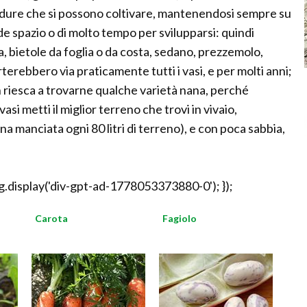
rdure che si possono coltivare, mantenendosi sempre su
e spazio o di molto tempo per svilupparsi: quindi
ria, bietole da foglia o da costa, sedano, prezzemolo,
orterebbero via praticamente tutti i vasi, e per molti anni;
 riesca a trovarne qualche varietà nana, perché
i metti il miglior terreno che trovi in vivaio,
na manciata ogni 80 litri di terreno), e con poca sabbia,
.display('div-gpt-ad-1778053373880-0'); });
Carota
Fagiolo