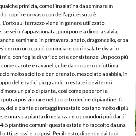
 qualche primizia, come l’insalatina da seminare in
ddo, coprire un vaso con dell’agritessuto è
 L’orto sul terrazzo viene in genere utilizzato
se sei un’appassionata, puoi porre a dimora salvia,
 anche seminare, in primavera, aneto, dragoncello, erba
sideri un orto, puoi cominciare con insalate div ario
mix, con foglie di vari colori e consistenze. Un poco più
ce, come carote e ravanelli, che danno però un’ottima
iccio molto sciolto e ben drenato, mescolato a sabbia, in
o delle radici più grandi. In estate io eviterei i
dimora un paio di piante, così come peperoni e
 potrai posizionare nel tuo orto decine di piantine, ti
to, delle piante di ortaggi innestati: costano molto di più
le, e una sola pianta di melanzane o pomodori può darti i
 4-5 piantine comuni; questa estate ho raccolto da una
utti, grossi e polposi. Per il resto, dipende dai tuoi