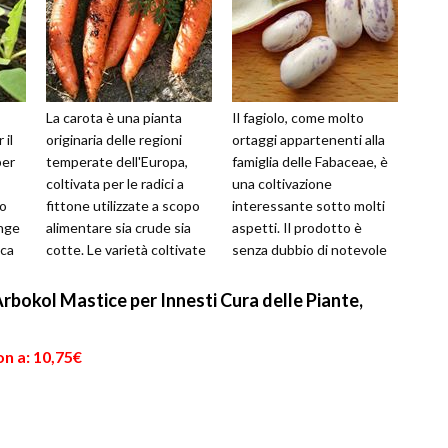
La carota è una pianta
Il fagiolo, come molto
 il
originaria delle regioni
ortaggi appartenenti alla
per
temperate dell'Europa,
famiglia delle Fabaceae, è
coltivata per le radici a
una coltivazione
to
fittone utilizzate a scopo
interessante sotto molti
nge
alimentare sia crude sia
aspetti. Il prodotto è
cca
cotte. Le varietà coltivate
senza dubbio di notevole
 ...
hanno radici carnose di...
interesse, ma lo è anche la
capaci...
bokol Mastice per Innesti Cura delle Piante,
n a: 10,75€