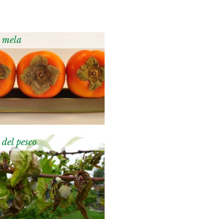
 mela
 del pesco