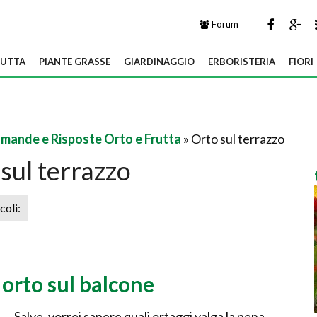
Forum
UTTA
PIANTE GRASSE
GIARDINAGGIO
ERBORISTERIA
FIORI
mande e Risposte Orto e Frutta
» Orto sul terrazzo
sul terrazzo
icoli:
orto sul balcone
Salve, vorrei sapere quali ortaggi valga la pena