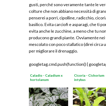
gusti, perché sono veramente tante le ve
colture che non abbiano necessità di grand
penserei a porri, cipolline, radicchio, cico
basilico. Evita carciofi e asparagi, che ti p
evita anche le zucchine, a meno che tu non
producono grandi piante. Ovviamente nei vas
mescolato con poco stallatico (direi circa u
per migliorare il drenaggio.
googletag.cmd.push(function() { googletag
Caladio - Caladium x
Cicoria - Cichorium
hortolanum
intybus