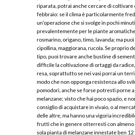
riparata, potrai anche cercare di coltivare
febbraio: se il clima è particolarmente fre
un’operazione che si svolge in pochi minuti.
prevalentemente per le piante aromatiche: 
rosmarino, origano, timo, lavanda; ma puoi
cipollina, maggiorana, rucola. Se proprio de
tipo, puoi trovare anche bustine di sementi 
difficile la coltivazione di ortaggi da radi
resa, soprattutto se nei vasi porrai un terr
modo che non opponga resistenza allo svilupp
pomodori, anche se forse potresti porne a 
melanzane; visto che hai poco spazio, e non
consiglio di acquistare in vivaio, o al merca
delle altre, ma hanno una vigoria incredibi
frutti che in genere otterresti con almeno
sola pianta di melanzane innestate ben 12 fr