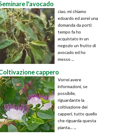
Seminare l'avocado
ciao, mi chiamo
edoardo ed avrei una
domanda da porti:
tempo fa ho
acquistato in un
negozio un frutto di
avocado ed ho
messo ...
Coltivazione cappero
Vorrei avere
informazioni, se
possibile,
riguardante la
coltivazione dei
capperi, tutto quello
che riguarda questa
pianta... ...