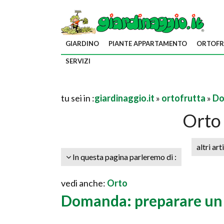
GIARDINO
PIANTE APPARTAMENTO
ORTOFR
SERVIZI
tu sei in :
giardinaggio.it
»
ortofrutta
»
Do
Orto 
altri art
In questa pagina parleremo di :
vedi anche:
Orto
Domanda: preparare un 