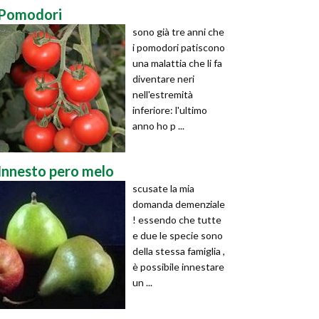
Pomodori
sono già tre anni che
i pomodori patiscono
una malattia che li fa
diventare neri
nell'estremità
inferiore: l'ultimo
anno ho p ...
Innesto pero melo
scusate la mia
domanda demenziale
! essendo che tutte
e due le specie sono
della stessa famiglia ,
è possibile innestare
un ...