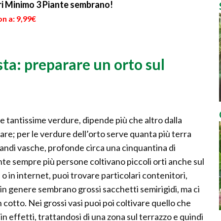
ari Minimo 3 Piante sembrano!
n a: 9,99€
sta: preparare un orto sul
re tantissime verdure, dipende più che altro dalla
nare; per le verdure dell’orto serve quanta più terra
 grandi vasche, profonde circa una cinquantina di
te sempre più persone coltivano piccoli orti anche sul
, o in internet, puoi trovare particolari contenitori,
in genere sembrano grossi sacchetti semirigidi, ma ci
n cotto. Nei grossi vasi puoi poi coltivare quello che
n effetti, trattandosi di una zona sul terrazzo e quindi