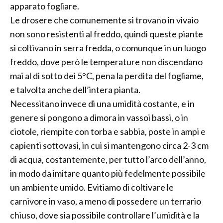
apparato fogliare.
Le drosere che comunemente si trovano in vivaio
non sono resistenti al freddo, quindi queste piante
si coltivano in serra fredda, o comunque in un luogo
freddo, dove però le temperature non discendano
mai al di sotto dei 5°C, pena la perdita del fogliame,
e talvolta anche dell’intera pianta.
Necessitano invece di una umidità costante, e in
genere si pongono a dimora in vassoi bassi, o in
ciotole, riempite con torba e sabbia, poste in ampi e
capienti sottovasi, in cui si mantengono circa 2-3 cm
di acqua, costantemente, per tutto l’arco dell’anno,
in modo da imitare quanto più fedelmente possibile
un ambiente umido. Evitiamo di coltivare le
carnivore in vaso, a meno di possedere un terrario
chiuso, dove sia possibile controllare l’umidità e la