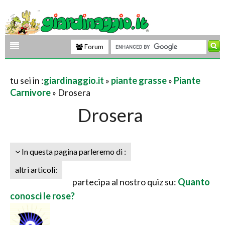
Forum
tu sei in :
giardinaggio.it
»
piante grasse
»
Piante
Carnivore
» Drosera
Drosera
In questa pagina parleremo di :
altri articoli:
partecipa al nostro quiz su:
Quanto
conosci le rose?