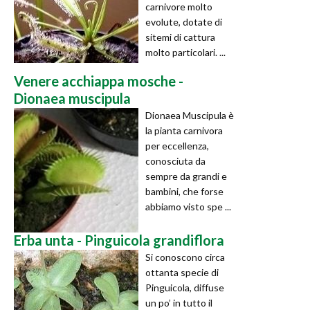
carnivore molto
evolute, dotate di
sitemi di cattura
molto particolari. ...
Venere acchiappa mosche -
Dionaea muscipula
Dionaea Muscipula è
la pianta carnivora
per eccellenza,
conosciuta da
sempre da grandi e
bambini, che forse
abbiamo visto spe ...
Erba unta - Pinguicola grandiflora
Si conoscono circa
ottanta specie di
Pinguicola, diffuse
un po’ in tutto il