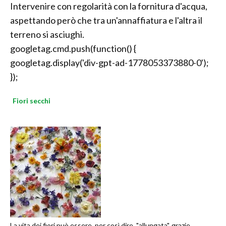
Intervenire con regolarità con la fornitura d'acqua,
aspettando però che tra un'annaffiatura e l'altra il
terreno si asciughi.
googletag.cmd.push(function() {
googletag.display('div-gpt-ad-1778053373880-0');
});
Fiori secchi
La vita dei fiori può essere, per così dire, "allungata", grazie