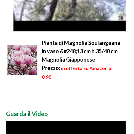
Pianta di Magnolia Soulangeana
in vaso &#248;13 cm h.35/40 cm
Magnolia Giapponese
Prezzo:
in offerta su Amazon a:
8,9€
Guarda il Video