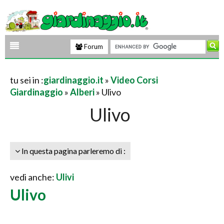
Forum
tu sei in :
giardinaggio.it
»
Video Corsi
Giardinaggio
»
Alberi
» Ulivo
Ulivo
In questa pagina parleremo di :
vedi anche:
Ulivi
Ulivo