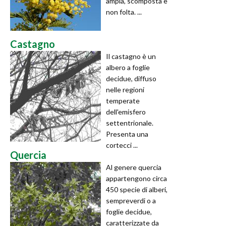
ampia, scomposta e
non folta. ...
Castagno
Il castagno è un
albero a foglie
decidue, diffuso
nelle regioni
temperate
dell'emisfero
settentrionale.
Presenta una
cortecci ...
Quercia
Al genere quercia
appartengono circa
450 specie di alberi,
sempreverdi o a
foglie decidue,
caratterizzate da