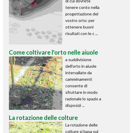
di cui dovrete
tenere conto nella
progettazione del
vostro orto: per
ottenere buoni
risultati con le c ...
Come coltivare l'orto nelle aiuole
a suddivisione
dell'orto in aiuole
intervallate da
camminamenti
consente di
sfruttare in modo
razionale lo spazio a
disposizi ...
La rotazione delle colture
La rotazione delle
colture si basa sul