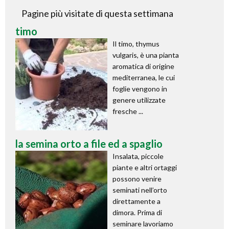
Pagine più visitate di questa settimana
timo
Il timo, thymus
vulgaris, è una pianta
aromatica di origine
mediterranea, le cui
foglie vengono in
genere utilizzate
fresche ...
la semina orto a file ed a spaglio
Insalata, piccole
piante e altri ortaggi
possono venire
seminati nell’orto
direttamente a
dimora. Prima di
seminare lavoriamo