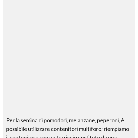
Per la semina di pomodori, melanzane, peperoni, è
possibile utilizzare contenitori multiforo; riempiamo
il contenitore con un terriccio costituto da una