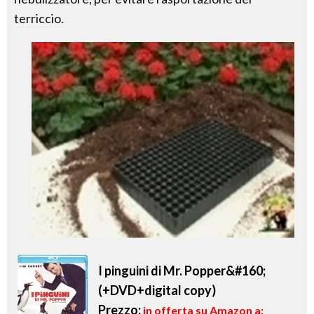
terriccio.
I pinguini di Mr. Popper&#160;
(+DVD+digital copy)
Prezzo:
in offerta su Amazon a: