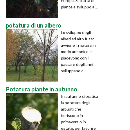
Europa. Si tratta di
piante a sviluppo a ...
potatura di un albero
Lo sviluppo degli
alberi ad alto fusto
avviene in natura in
modo armonico e
piacevole; con il
passare degli anni
sviluppano c ...
Potatura piante in autunno
In autunno si pratica
la potatura degli
arbusti che
fioriscono in
primavera o in
estate, per favorire