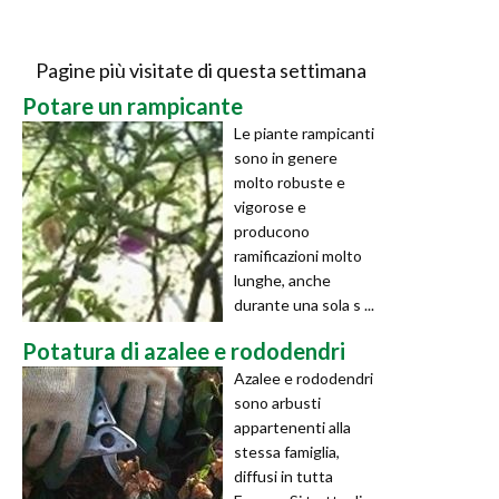
Pagine più visitate di questa settimana
Potare un rampicante
Le piante rampicanti
sono in genere
molto robuste e
vigorose e
producono
ramificazioni molto
lunghe, anche
durante una sola s ...
Potatura di azalee e rododendri
Azalee e rododendri
sono arbusti
appartenenti alla
stessa famiglia,
diffusi in tutta