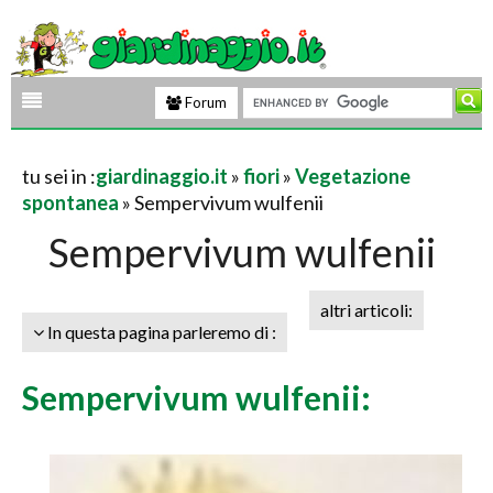
Forum
tu sei in :
giardinaggio.it
»
fiori
»
Vegetazione
spontanea
» Sempervivum wulfenii
Sempervivum wulfenii
altri articoli:
In questa pagina parleremo di :
Sempervivum wulfenii: