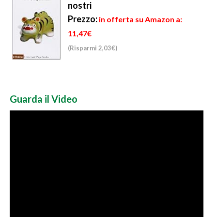
nostri
Prezzo:
in offerta su Amazon a:
11,47€
(Risparmi 2,03€)
Guarda il Video