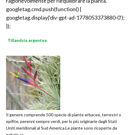
ragionevolmente per riequilibrare la pianta.
googletag.cmd.push(function() {
googletag.display('div-gpt-ad-1778053373880-0');
});
Tillandsia argentea
Il genere comprende 500 specie di piante erbacee, terrestri o
epifite, perenni sempre verdi, per lo più originarie dagli Stati
Uniti meridionali al Sud America.Le piante sono ricoperte da
peluria ar...