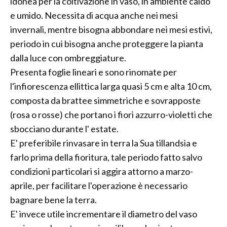
idonea per la coltivazione in vaso, in ambiente caldo
e umido. Necessita di acqua anche nei mesi
invernali, mentre bisogna abbondare nei mesi estivi,
periodo in cui bisogna anche proteggere la pianta
dalla luce con ombreggiature.
Presenta foglie lineari e sono rinomate per
l'infiorescenza ellittica larga quasi 5 cm e alta 10 cm,
composta da brattee simmetriche e sovrapposte
(rosa o rosse) che portano i fiori azzurro-violetti che
sbocciano durante l' estate.
E' preferibile rinvasare in terra la Sua tillandsia e
farlo prima della fioritura, tale periodo fatto salvo
condizioni particolari si aggira attorno a marzo-
aprile, per facilitare l'operazione è necessario
bagnare bene la terra.
E' invece utile incrementare il diametro del vaso