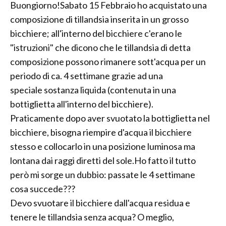
Buongiorno!Sabato 15 Febbraio ho acquistato una
composizione di tillandsia inserita in un grosso
bicchiere; all'interno del bicchiere c'erano le
"istruzioni" che dicono che le tillandsia di detta
composizione possono rimanere sott'acqua per un
periodo di ca. 4 settimane grazie ad una
speciale sostanza liquida (contenuta in una
bottiglietta all'interno del bicchiere).
Praticamente dopo aver svuotato la bottiglietta nel
bicchiere, bisogna riempire d'acqua il bicchiere
stesso e collocarlo in una posizione luminosa ma
lontana dai raggi diretti del sole.Ho fatto il tutto
però mi sorge un dubbio: passate le 4 settimane
cosa succede???
Devo svuotare il bicchiere dall'acqua residua e
tenere le tillandsia senza acqua? O meglio,