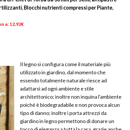
rtilizzanti, Blocchi nutrienti compressi per Piante,
n a: 12,92€
Il legno si configura come il materiale più
utilizzato in giardino, dal momento che
essendo totalmente naturale riesce ad
adattarsi ad ogni ambiente e stile
architettonico; inoltre non inquina l'ambiente
poiché è biodegradabile e non provoca alcun
tipo di danno; inoltre i porta attrezzi da
giardino in legno permettono di donare un
tocco di eleganza a tutta la casa, grazie anche