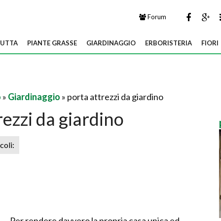
Forum
UTTA
PIANTE GRASSE
GIARDINAGGIO
ERBORISTERIA
FIORI
o
»
Giardinaggio
» porta attrezzi da giardino
rezzi da giardino
icoli:
Per rendere davvero la propria casa unica ed