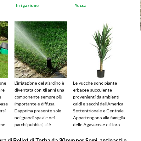
Irrigazione
Yucca
ione
L'irrigazione del giardino è
Le yucche sono piante
are
diventata con gli anni una
erbacee succulente
e
componente sempre più
provenienti da ambienti
 base
importante e diffusa.
caldi e secchi dell’America
ersi
Dapprima presente solo
Settentrionale e Centrale.
nei grandi spazi e nei
Appartengono alla famiglia
eme
parchi pubblici, si è
delle Agavaceae e il loro
velocemente diffusa
genere comprende non
anche in cas...
meno ...
a di Pellet di Torba da 30 mm per Semi, antipasti e