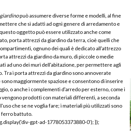
 giardino
può assumere diverse forme e modelli, al fine
mettere che si adatti ad ogni genere di arredamento e
, questo oggetto può essere utilizzato anche come
, porta attrezzi da giardino da terra, cioè quelli che
scompartimenti, ognuno dei quali è dedicato all'attrezzo
orta attrezzi da giardino da muro, di piccole o medie
i ad uno dei muri dell'abitazione, per permettere agli
o. Tra i porta attrezzi da giardino sono annoverate
he sono maggiormente spaziose e consentono di inserire
aggio, o anche i complementi d'arredo per esterno, come i
ino vengono prodotti con materiali differenti, a seconda
'uso che se ne voglia fare; i materiali più utilizzati sono
l ferro battuto.
.display('div-gpt-ad-1778053373880-0'); });