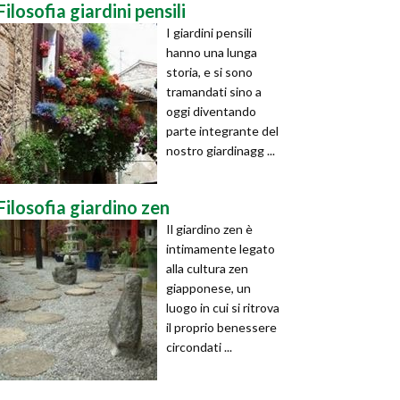
Filosofia giardini pensili
I giardini pensili
hanno una lunga
storia, e si sono
tramandati sino a
oggi diventando
parte integrante del
nostro giardinagg ...
Filosofia giardino zen
Il giardino zen è
intimamente legato
alla cultura zen
giapponese, un
luogo in cui si ritrova
il proprio benessere
circondati ...