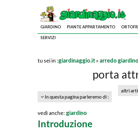
GIARDINO
PIANTE APPARTAMENTO
ORTOFR
SERVIZI
tu sei in :
giardinaggio.it
»
arredo giardin
porta att
altri art
In questa pagina parleremo di :
vedi anche:
giardino
Introduzione