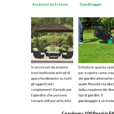
Accessori da Esterno
Giardinaggio
In accessori da esterno
Entrate in questa sez
trovi moltissimi articoli di
per scoprire come cre
approfondimento su tutti
dei giardini alternativi 
gli oggetti ed i
quale filosofia sta alla
complementi d'arredo per
della creazione dei div
il giardino che possono
tipi di giardini. Il
tornare utili per arricchire
giardinaggio è un insi
il proprio garden e
di attività final...
rendere...
Cozyhoma 100 Pezzi in Fibr