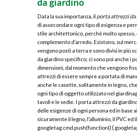
da giardino
Data la sua importanza, il
porta attrezzi da
di assecondare ogni tipo di esigenza e per
stile architettonico, perché molto spesso
complemento d'arredo. Esistono, sul mercato
vengono posti a terra e sono divisi in più 
da giardino specifico; ci sono poi anche i p
dimensioni, dal momento che vengono fissat
attrezzi di essere sempre a portata di man
anche le casette, solitamente in legno, c
ogni tipo di oggetto utilizzato nel giardin
tavoli e le sedie. I porta attrezzi da giard
delle esigenze di ogni persona ed in base all
sicuramente il legno, l'alluminio, il PVC ed i
googletag.cmd.push(function() { googletag