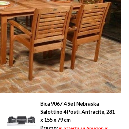
Bica 9067.4 Set Nebraska
Salottino 4 Posti, Antracite, 281
x 155 x 79 cm
Prezzo:
in offerta su Amazon a: