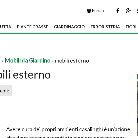
Forum
UTTA
PIANTE GRASSE
GIARDINAGGIO
ERBORISTERIA
FIORI
o
»
Mobili da Giardino
» mobili esterno
ili esterno
icoli:
Avere cura dei propri ambienti casalinghi è un'azione
che deve essere eseguita in maniera costante per