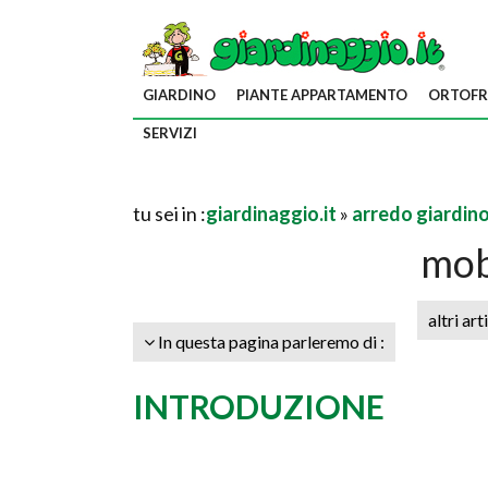
GIARDINO
PIANTE APPARTAMENTO
ORTOFR
SERVIZI
tu sei in :
giardinaggio.it
»
arredo giardin
mob
altri art
In questa pagina parleremo di :
INTRODUZIONE