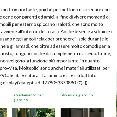
e molto importante, poiché permettono di arredare con
 e cene con parenti ed amici, al fine di vivere momenti di
i mobili per esterno spiccano i salotti, che sono molto
e avviene all'interno della casa. Anche le sedie a sdraio e i
i usano negli angoli relax per prendere il sole durante le
he e gli armadi, che oltre ad essere molto comodi per la
 posto, fungono anche da complementi d'arredo. Infine,
erno svolgono la funzione più importante, in quanto
rovvisa. Molteplici sono anche i materiali utilizzati per
VC, le fibre naturali, l'alluminio e il ferro battuto.
.display('div-gpt-ad-1778053373880-0'); });
arredamento per
divani da giardino
giardino