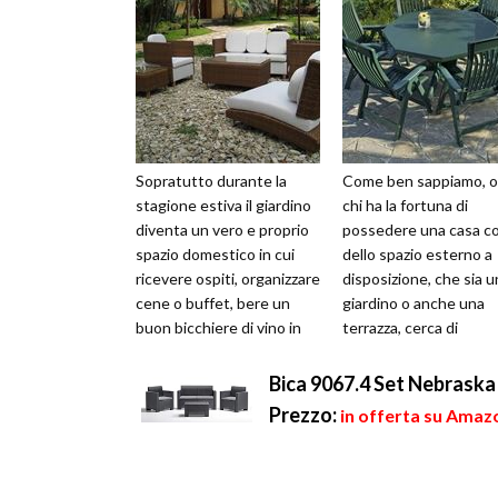
Sopratutto durante la
Come ben sappiamo, o
stagione estiva il giardino
chi ha la fortuna di
diventa un vero e proprio
possedere una casa c
spazio domestico in cui
dello spazio esterno a
ricevere ospiti, organizzare
disposizione, che sia u
cene o buffet, bere un
giardino o anche una
buon bicchiere di vino in
terrazza, cerca di
compagnia godendo dell...
sfruttarlo nel migliore 
modi affinché qu...
Bica 9067.4 Set Nebraska 
Prezzo:
in offerta su Amaz