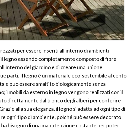
ezzati per essere inseriti all'interno di ambienti
hé il legno essendo completamente composto di fibre
all'interno del giardino e di creare una unione
sue parti. Il legno è un materiale eco-sostenibile al cento
 vitale può essere smaltito biologicamente senza
 i mobili da esterno in legno vengono realizzati con il
ato direttamente dal tronco degli alberi per conferire
azie alla sua eleganza, il legno si adatta ad ogni tipo di
zare ogni tipo di ambiente, poiché può essere decorato
egno ha bisogno di una manutenzione costante per poter