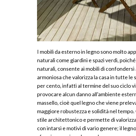
I mobili da esterno in legno sono molto appr
naturali come giardini e spazi verdi, poic
naturali, consente ai mobili di confondersi 
armoniosa che valorizza la casa in tutte le 
per cento, infatti al termine del suo ciclo
provocare alcun danno all'ambiente esterno;
massello, cioè quel legno che viene prelev
maggiore robustezza e solidità nel tempo. Gr
stile architettonico e permette di valoriz
con intarsi e motivi di vario genere; il l