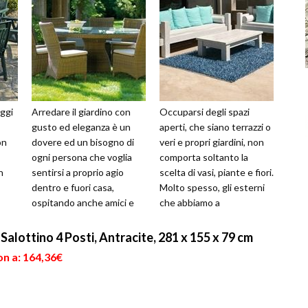
ggi
Arredare il giardino con
Occuparsi degli spazi
gusto ed eleganza è un
aperti, che siano terrazzi o
on
dovere ed un bisogno di
veri e propri giardini, non
ogni persona che voglia
comporta soltanto la
n
sentirsi a proprio agio
scelta di vasi, piante e fiori.
dentro e fuori casa,
Molto spesso, gli esterni
ospitando anche amici e
che abbiamo a
dei
parenti in questo angolo
disposizione diventano un
esterno de...
pr...
Salottino 4 Posti, Antracite, 281 x 155 x 79 cm
on a: 164,36€