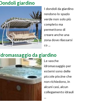
Dondoli giardino
I dondoli da giardino
rendono lo spazio
verde non solo più
completo ma
permettono di
creare anche una
zona dove rilassarsi
co ...
Idromassaggio da giardino
Le vasche
idromassaggio per
esterni sono delle
piccole piscine che
non richiedono, in
alcuni casi, alcun
collegamento idrauli
...