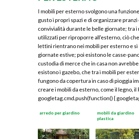
I mobili per esterno svolgono una funzion
gusto i propri spazi e di organizzare pranzi
convivialità durante le belle giornate; tra 
utilizzati per riproporre all'esterno, ciò ch
lettini rientrano nei mobili per esterno e s
giornate estive; poi esistono le casse-panc
custodia di merce che in casa non avrebbe
esistono i gazebo, che tra i mobili per est
fungono da copertura in caso di pioggia imp
creare i mobili da esterno, come il legno, il P
googletag.cmd.push(function() { googletag
arredo per giardino
mobili da giardino
plastica