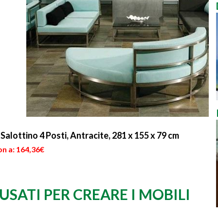
Salottino 4 Posti, Antracite, 281 x 155 x 79 cm
on a: 164,36€
USATI PER CREARE I MOBILI