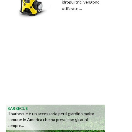
idropulitrici vengono
utilizzate ...
BARBECUE
Il barbecue è un accessorio per il giardino molto
comune in America che ha preso con gli anni
sempre...