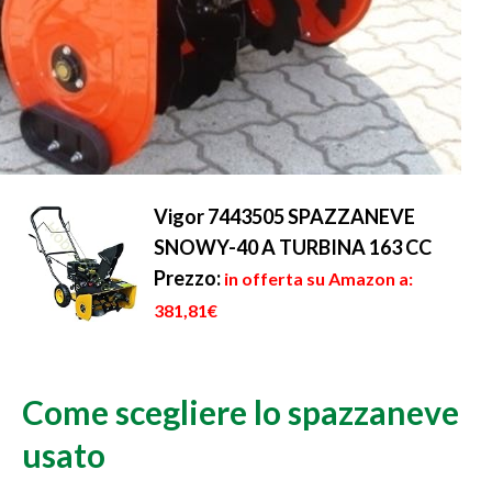
Vigor 7443505 SPAZZANEVE
SNOWY-40 A TURBINA 163 CC
Prezzo:
in offerta su Amazon a:
381,81€
Come scegliere lo spazzaneve
usato