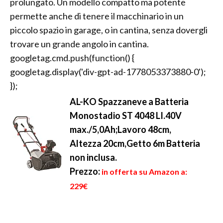
prolungato. Un modello compatto ma potente
permette anche di tenere il macchinario in un
piccolo spazio in garage, o in cantina, senza dovergli
trovare un grande angolo in cantina.
googletag.cmd.push(function() {
googletag.display('div-gpt-ad-1778053373880-0');
});
AL-KO Spazzaneve a Batteria
Monostadio ST 4048 LI.40V
max./5,0Ah;Lavoro 48cm,
Altezza 20cm,Getto 6m Batteria
non inclusa.
Prezzo:
in offerta su Amazon a:
229€