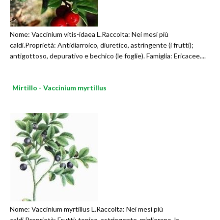
Nome: Vaccinium vitis-idaea L.Raccolta: Nei mesi più
caldi.Proprietà: Antidiarroico, diuretico, astringente (i frutti);
antigottoso, depurativo e bechico (le foglie). Famiglia: Ericacee....
Mirtillo - Vaccinium myrtillus
Nome: Vaccinium myrtillus L.Raccolta: Nei mesi più
caldi.Proprietà: Frutti: tonico, astringente, migliorano, la