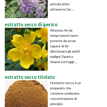
principi attivi
attraverso l’ac ...
estratto secco di iperico
Ritenuto fin da
tempi remoti tanto
potente da esser
capace di far
allontanare gli spiriti
maligni, l'iperico
rimane tutt'oggi ...
estratto secco titolato
L’estratto secco è un
preparato che
contiene un’elevata
concentrazione di
principio