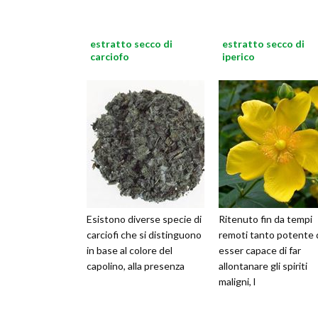
utilizzate, i quali vengono
est
estratto secco di
estratto secco di
carciofo
iperico
Esistono diverse specie di
Ritenuto fin da tempi
carciofi che si distinguono
remoti tanto potente 
in base al colore del
esser capace di far
capolino, alla presenza
allontanare gli spiriti
maligni, l