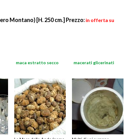
ero Montano) [H. 250 cm.]
Prezzo:
in offerta su
maca estratto secco
macerati glicerinati