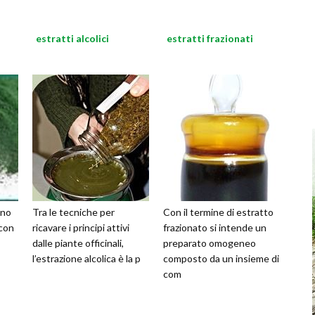
estratti alcolici
estratti frazionati
ono
Tra le tecniche per
Con il termine di estratto
 con
ricavare i principi attivi
frazionato si intende un
dalle piante officinali,
preparato omogeneo
l’estrazione alcolica è la p
composto da un insieme di
com