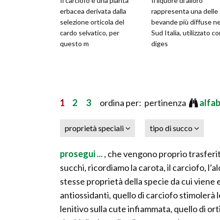
Il carciofo è una pianta
Il liquore di alloro
erbacea derivata dalla
rappresenta una delle
selezione orticola del
bevande più diffuse ne
cardo selvatico, per
Sud Italia, utilizzato c
questo m
diges
1
2
3
ordina per: pertinenza
alfa
proprietà speciali
tipo di succo
prosegui ...
, che vengono proprio trasferit
succhi, ricordiamo la carota, il carciofo, l’a
stesse proprietà della specie da cui viene 
antiossidanti, quello di carciofo stimolerà 
lenitivo sulla cute infiammata, quello di ort