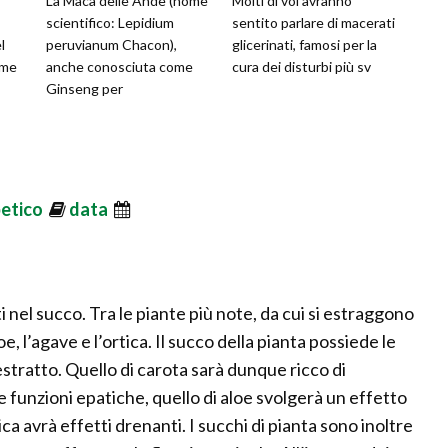
La Maca delle Ande (nome
Molti di voi avranno
scientifico: Lepidium
sentito parlare di macerati
l
peruvianum Chacon),
glicerinati, famosi per la
ome
anche conosciuta come
cura dei disturbi più sv
Ginseng per
betico
data
i nel succo. Tra le piante più note, da cui si estraggono
loe, l’agave e l’ortica. Il succo della pianta possiede le
estratto. Quello di carota sarà dunque ricco di
le funzioni epatiche, quello di aloe svolgerà un effetto
ica avrà effetti drenanti. I succhi di pianta sono inoltre