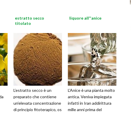
estratto secco
liquore all''anice
titolato
L’estratto secco è un
L'Anice è una pianta molto
da
preparato che contiene
antica. Veniva impiegata
un’elevata concentrazione
infatti in Iran addirittura
di principio fitoterapico, os
mille anni prima del