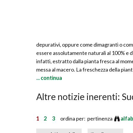
depurativi, oppure come dimagranti o come le
essere assolutamente naturali al 100% e di
infatti, estratto dalla pianta fresca al mo
messa al macero. La freschezza della pianta 
... continua
Altre notizie inerenti: Su
1
2
3
ordina per: pertinenza
alfa