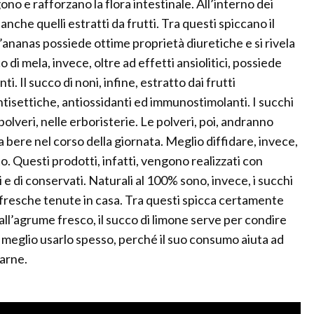
ono e rafforzano la flora intestinale. All’interno dei
che quelli estratti da frutti. Tra questi spiccano il
d’ananas possiede ottime proprietà diuretiche e si rivela
o di mela, invece, oltre ad effetti ansiolitici, possiede
. Il succo di noni, infine, estratto dai frutti
tisettiche, antiossidanti ed immunostimolanti. I succhi
polveri, nelle erboristerie. Le polveri, poi, andranno
a bere nel corso della giornata. Meglio diffidare, invece,
o. Questi prodotti, infatti, vengono realizzati con
ti e di conservati. Naturali al 100% sono, invece, i succhi
e fresche tenute in casa. Tra questi spicca certamente
ll’agrume fresco, il succo di limone serve per condire
 è meglio usarlo spesso, perché il suo consumo aiuta ad
carne.