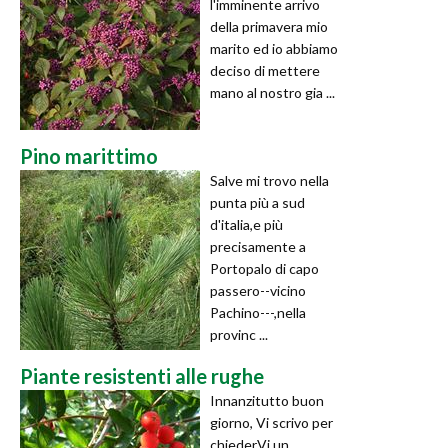
l'imminente arrivo
della primavera mio
marito ed io abbiamo
deciso di mettere
mano al nostro gia ...
Pino marittimo
Salve mi trovo nella
punta più a sud
d'italia,e più
precisamente a
Portopalo di capo
passero--vicino
Pachino---,nella
provinc ...
Piante resistenti alle rughe
Innanzitutto buon
giorno, Vi scrivo per
chiederVi un