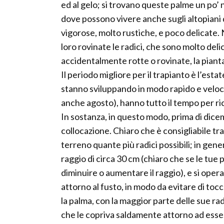
ed al gelo; si trovano queste palme un po’ n
dove possono vivere anche sugli altopiani 
vigorose, molto rustiche, e poco delicate
loro rovinate le radici, che sono molto del
accidentalmente rotte o rovinate, la piant
Il periodo migliore per il trapianto è l’esta
stanno sviluppando in modo rapido e veloce;
anche agosto), hanno tutto il tempo per rico
In sostanza, in questo modo, prima di dice
collocazione. Chiaro che è consigliabile tr
terreno quante più radici possibili; in gene
raggio di circa 30 cm (chiaro che se le tue
diminuire o aumentare il raggio), e si opera
attorno al fusto, in modo da evitare di tocca
la palma, con la maggior parte delle sue r
che le copriva saldamente attorno ad esse.