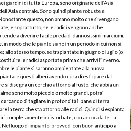
ei giardini di tutta Europa, sono originarie dell’Asia,
dell’Asia centrale. Sono quindi piante robuste e
. Nonostante questo, non amano molto che si vengano
icate; e soprattutto, se le radici vengono anche
a tende a divenire facile preda di dannosissimi marciumi.
te, in modo che le piante siano in un periodo in cui non si
 allo stesso tempo, se trapiantate in giugno o luglio (o
stituire le radici asportate prima che arrivi l’inverno.
mbre le piante si saranno ambientate alla nuova
apiantare questi alberi avendo cura di estirpare dal
re si disegna un cerchio attorno al fusto, che abbia un
 palme sono molto piccole o molto grandi, potrai
 cercando di tagliare in profondità il pane di terra
re la terra che sta attorno alle radici. Quindi si espianta
adici completamente indisturbate, con ancora la terra
 Nel luogo di impianto, provvedi con buon anticipo a