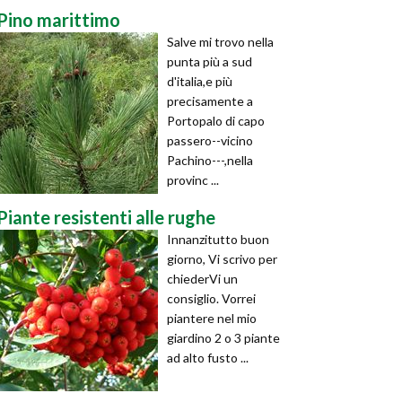
Pino marittimo
Salve mi trovo nella
punta più a sud
d'italia,e più
precisamente a
Portopalo di capo
passero--vicino
Pachino---,nella
provinc ...
Piante resistenti alle rughe
Innanzitutto buon
giorno, Vi scrivo per
chiederVi un
consiglio. Vorrei
piantere nel mio
giardino 2 o 3 piante
ad alto fusto ...