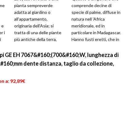
lme
pianta sempreverde
comprende decine di
adatta al giardino o
specie di palme, diffuse in
all'appartamento,
natura nell 'Africa
a e
originaria dell'Asia; si
meridionale, ed in
r i
tratta di una delle piante
particolare in Madagascar.
i
più antiche della terra,
Hanno fusti eretti, che in
 una
anticamente era diffusa su
alcune specie ricordano
tutto il globo...
sottili bamb...
siepi GE EH 7067&#160;(700&#160;W, lunghezza di
160;mm dente distanza, taglio da collezione,
n a: 92,89€