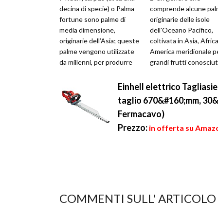
decina di specie) o Palma
comprende alcune pa
fortune sono palme di
originarie delle isole
media dimensione,
dell'Oceano Pacifico,
originarie dell’Asia; queste
coltivata in Asia, Afric
palme vengono utilizzate
America meridionale pe
da millenni, per produrre
grandi frutti conosciut
fibre vegetali da cui
come noce di cocco. E'
ricava...
pianta mo...
Einhell elettrico Taglia
taglio 670&#160;mm, 30&#
Fermacavo)
Prezzo:
in offerta su Amazo
COMMENTI SULL' ARTICOLO