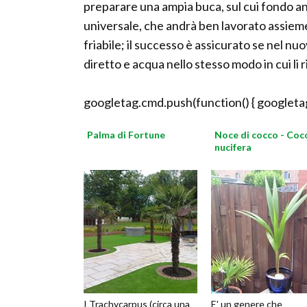
preparare una ampia buca, sul cui fondo an
universale, che andrà ben lavorato assieme
friabile; il successo è assicurato se nel n
diretto e acqua nello stesso modo in cui li 
googletag.cmd.push(function() { googletag
Palma di Fortune
Noce di cocco - Coc
nucifera
I Trachycarpus (circa una
E' un genere che