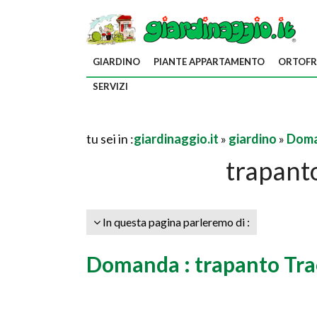
GIARDINO
PIANTE APPARTAMENTO
ORTOFR
SERVIZI
tu sei in :
giardinaggio.it
»
giardino
»
Doma
trapant
In questa pagina parleremo di :
Domanda : trapanto Tr