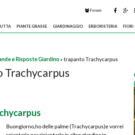
Forum
UTTA
PIANTE GRASSE
GIARDINAGGIO
ERBORISTERIA
FIORI
nde e Risposte Giardino
» trapanto Trachycarpus
o Trachycarpus
achycarpus
Buongiorno,ho delle palme (Trachycarpus)e vorrei
spiantarle per ripiantarle in altro giardino in