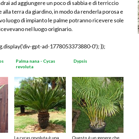
drai ad aggiungere un poco di sabbia e di terriccio
 alla terra da giardino, in modo da renderla porosa e
uovo luogo di impianto le palme potranno ricevere sole
ricevevano nel luogo originario.
.display('div-gpt-ad-1778053373880-0'); });
os
Palma nana - Cycas
Dypsis
revoluta
La cycas revoluta è una
Questo è un genere che