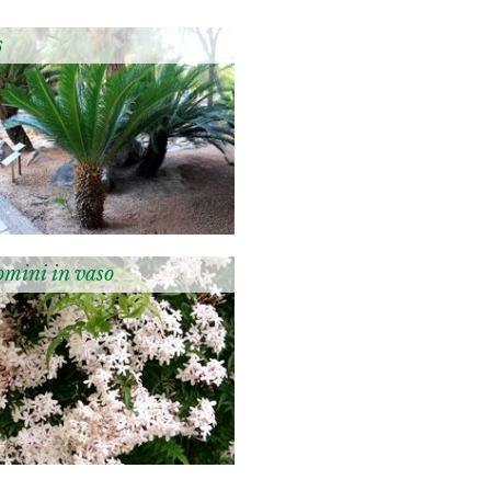
s
omini in vaso