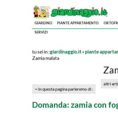
GIARDINO
PIANTE APPARTAMENTO
ORTOFR
SERVIZI
tu sei in :
giardinaggio.it
»
piante appart
Zamia malata
Zam
altri art
In questa pagina parleremo di :
Domanda: zamia con fog