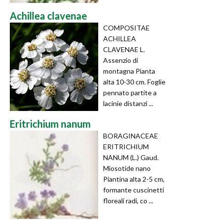
Achillea clavenae
COMPOSITAE
ACHILLEA
CLAVENAE L.
Assenzio di
montagna Pianta
alta 10-30 cm. Foglie
pennato partite a
lacinie distanzi ...
Eritrichium nanum
BORAGINACEAE
ERITRICHIUM
NANUM (L.) Gaud.
Miosotide nano
Piantina alta 2-5 cm,
formante cuscinetti
floreali radi, co ...