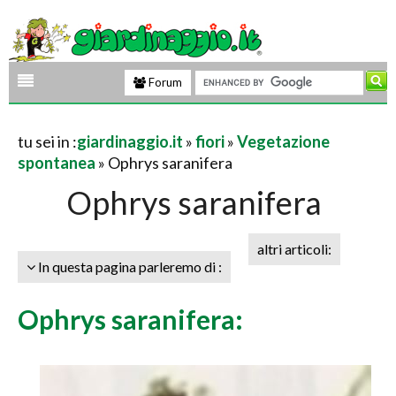
Forum
tu sei in :
giardinaggio.it
»
fiori
»
Vegetazione
spontanea
» Ophrys saranifera
Ophrys saranifera
altri articoli:
In questa pagina parleremo di :
Ophrys saranifera: