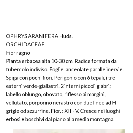
OPHRYS ARANIFERA Huds.
ORCHIDACEAE
Fior ragno
Pianta erbacea alta 10-30 cm. Radice formata da
tubercolo indiviso. Foglie lanceolate parallelinervie.
Spiga con pochi fiori. Perigonio con 6 tepali, i tre
esterni verde-giallastri, 2 interni piccoli glabri;
labello oblungo, obovato, riflesso ai margini,
vellutato, porporino nerastro con due linee ad H
grigie od azzurrine. Fior. : XII - V. Cresce nei luoghi
erbosi e boschivi dal piano alla media montagna.