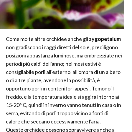
Come molte altre orchidee anche gli
zygopetalum
non gradiscono i raggi diretti del sole, prediligono
posizioni abbastanza luminose, ma ombreggiate nei
periodi più caldi dell'anno; nei mesi estivi è
consigliabile porli all'esterno, all'ombra di un albero
o di altre piante, avendone la possibilità, è
opportuno porli in contenitori appesi. Temono il
freddo, e la temperatura ideale si aggira intorno ai
15-20° C, quindi in inverno vanno tenuti in casa o in
serra, evitando di porli troppo vicino a fonti di
calore che seccano eccessivamente l'aria.
Queste orchidee possono sopravvivere anche a