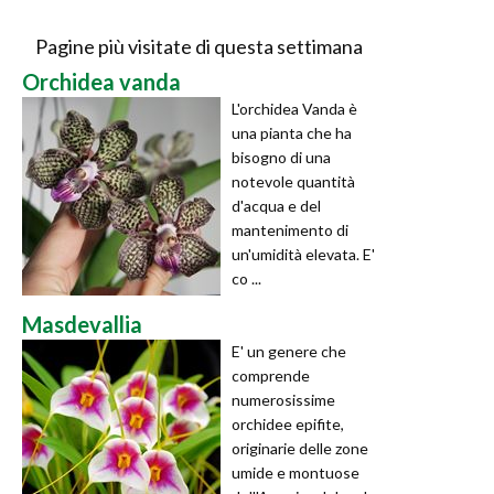
Pagine più visitate di questa settimana
Orchidea vanda
L'orchidea Vanda è
una pianta che ha
bisogno di una
notevole quantità
d'acqua e del
mantenimento di
un'umidità elevata. E'
co ...
Masdevallia
E' un genere che
comprende
numerosissime
orchidee epifite,
originarie delle zone
umide e montuose