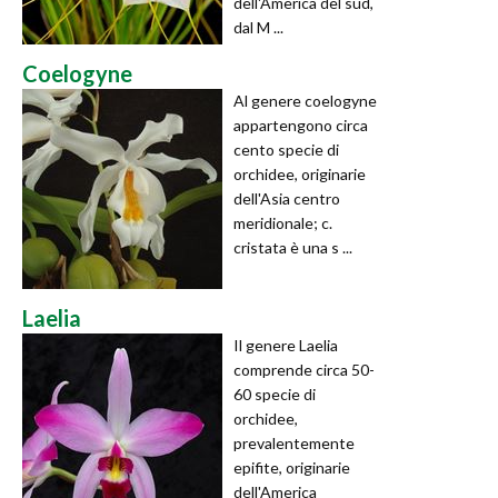
dell'America del sud,
dal M ...
Coelogyne
Al genere coelogyne
appartengono circa
cento specie di
orchidee, originarie
dell'Asia centro
meridionale; c.
cristata è una s ...
Laelia
Il genere Laelia
comprende circa 50-
60 specie di
orchidee,
prevalentemente
epifite, originarie
dell'America