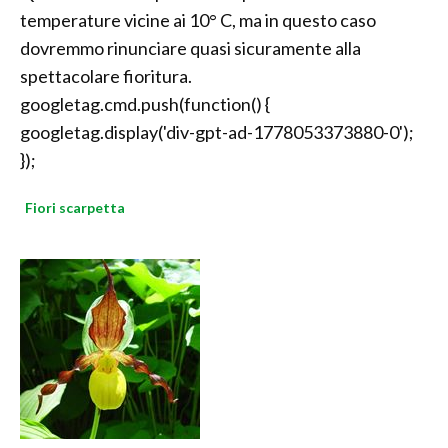
temperature vicine ai 10° C, ma in questo caso
dovremmo rinunciare quasi sicuramente alla
spettacolare fioritura.
googletag.cmd.push(function() {
googletag.display('div-gpt-ad-1778053373880-0');
});
Fiori scarpetta