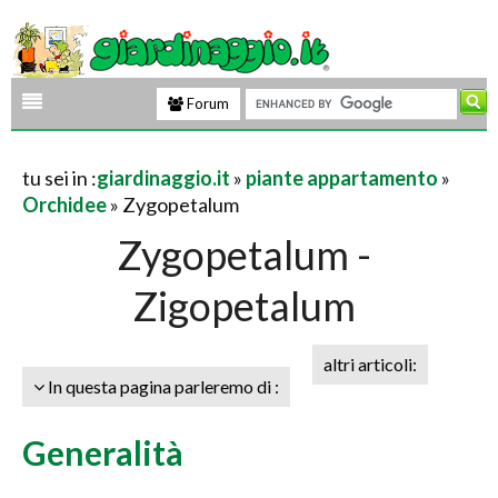
Forum
tu sei in :
giardinaggio.it
»
piante appartamento
»
Orchidee
» Zygopetalum
Zygopetalum -
Zigopetalum
altri articoli:
In questa pagina parleremo di :
Generalità