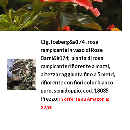
Clg. Iceberg&#174;, rosa
rampicante in vaso di Rose
Barni&#174;, pianta di rosa
rampicante rifiorente a mazzi,
altezza raggiunta fino a 5 metri,
rifiorente con fiori color bianco
puro, semidoppio, cod. 18035
Prezzo:
in offerta su Amazon a:
32,9€