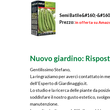
Semi Batlle&#160;-&#160
Prezzo:
in offerta su Amazo
Nuovo giardino: Rispos
Gentilissimo Stefano,
La ringraziamo per averci contattato in meri
dell’Esperto di Giardinaggio.it.
Lo studio e la ricerca delle piante da posi
soddisfare il nostro gusto estetico, svolge
manutenzione.