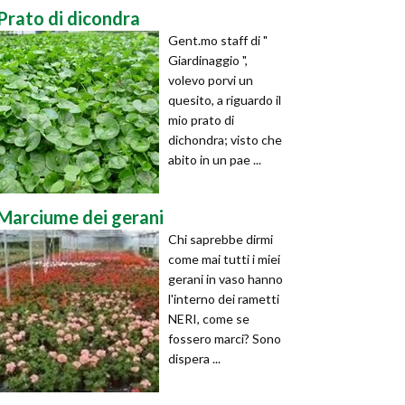
Prato di dicondra
Gent.mo staff di "
Giardinaggio ",
volevo porvi un
quesito, a riguardo il
mio prato di
dichondra; visto che
abito in un pae ...
Marciume dei gerani
Chi saprebbe dirmi
come mai tutti i miei
gerani in vaso hanno
l'interno dei rametti
NERI, come se
fossero marci? Sono
dispera ...