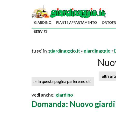
GIARDINO
PIANTE APPARTAMENTO
ORTOFR
SERVIZI
tu sei in :
giardinaggio.it
»
giardinaggio
»
Nuov
altri art
In questa pagina parleremo di :
vedi anche:
giardino
Domanda: Nuovo giard