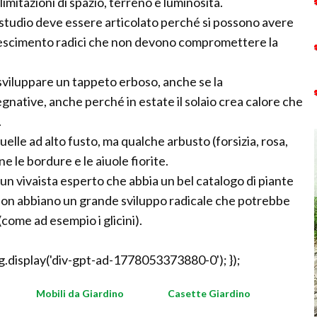
 limitazioni di spazio, terreno e luminosità.
o studio deve essere articolato perché si possono avere
crescimento radici che non devono compromettere la
sviluppare un tappeto erboso, anche se la
gnative, anche perché in estate il solaio crea calore che
.
lle ad alto fusto, ma qualche arbusto (forsizia, rosa,
 le bordure e le aiuole fiorite.
a un vivaista esperto che abbia un bel catalogo di piante
 non abbiano un grande sviluppo radicale che potrebbe
ome ad esempio i glicini).
.display('div-gpt-ad-1778053373880-0'); });
Mobili da Giardino
Casette Giardino