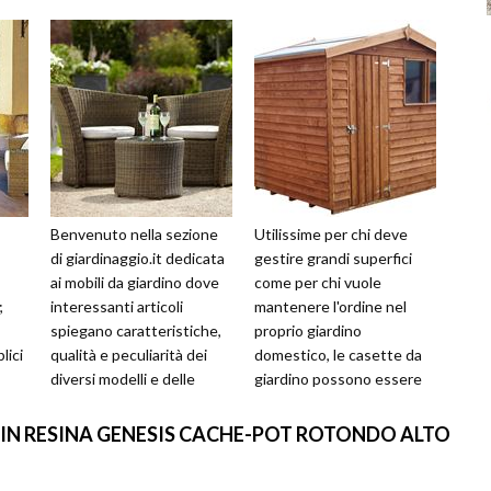
Benvenuto nella sezione
Utilissime per chi deve
di giardinaggio.it dedicata
gestire grandi superfici
ai mobili da giardino dove
come per chi vuole
;
interessanti articoli
mantenere l'ordine nel
spiegano caratteristiche,
proprio giardino
lici
qualità e peculiarità dei
domestico, le casette da
diversi modelli e delle
giardino possono essere
ree
diverse tipologie prese...
costruite in differenti
materiali, avere va...
IN RESINA GENESIS CACHE-POT ROTONDO ALTO