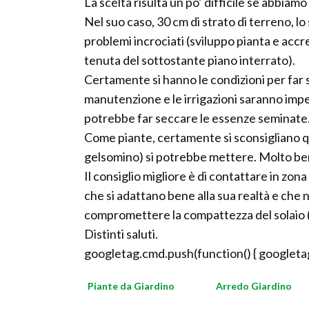
La scelta risulta un po’ difficile se abbiamo
Nel suo caso, 30 cm di strato di terreno, l
problemi incrociati (sviluppo pianta e ac
tenuta del sottostante piano interrato).
Certamente si hanno le condizioni per far 
manutenzione e le irrigazioni saranno impe
potrebbe far seccare le essenze seminate
Come piante, certamente si sconsigliano que
gelsomino) si potrebbe mettere. Molto bene
Il consiglio migliore è di contattare in zon
che si adattano bene alla sua realtà e che
compromettere la compattezza del solaio (c
Distinti saluti.
googletag.cmd.push(function() { googletag
Piante da Giardino
Arredo Giardino