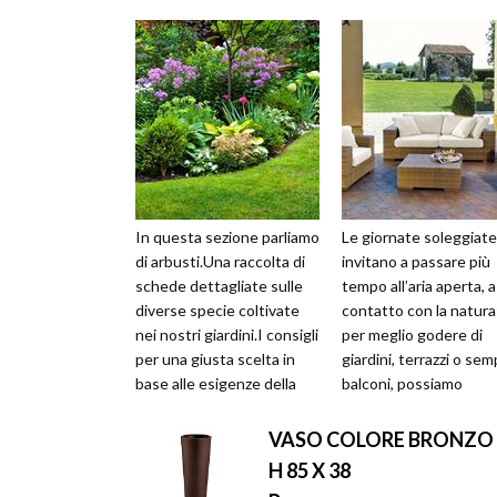
In questa sezione parliamo
Le giornate soleggiate
di arbusti.Una raccolta di
invitano a passare più
schede dettagliate sulle
tempo all’aria aperta, a
diverse specie coltivate
contatto con la natura
nei nostri giardini.I consigli
per meglio godere di
per una giusta scelta in
giardini, terrazzi o semp
base alle esigenze della
balconi, possiamo
vostra aiuo...
attrezzare le nostre a
verdi con ...
VASO COLORE BRONZO 
H 85 X 38