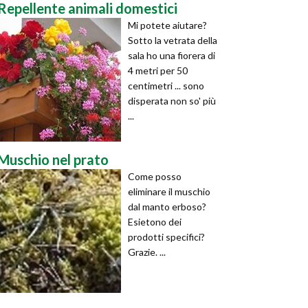
Repellente animali domestici
Mi potete aiutare?
Sotto la vetrata della
sala ho una fiorera di
4 metri per 50
centimetri ... sono
disperata non so' più
...
Muschio nel prato
Come posso
eliminare il muschio
dal manto erboso?
Esietono dei
prodotti specifici?
Grazie. ...