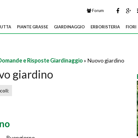
Forum
UTTA
PIANTE GRASSE
GIARDINAGGIO
ERBORISTERIA
FIORI
Domande e Risposte Giardinaggio
» Nuovo giardino
o giardino
icoli:
ino
Buongiorno