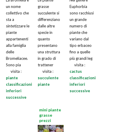
un nome
grasse
Euphorbia
collettivo che
succulente si
sono racchiusi
sta a
differenziano
un grande
sintetizzare le
dalle altre
numero di
piante
specie in
piante che
appartenenti
quanto
variano dal
alla famiglia
presentano
tipo erbaceo
delle
una struttura
fino a quelle
Bromeliacee.
in grado di
più grandi leg
Sono pia
trattener
visita :
visita :
visita :
cactus
piante
succulente
classificazioni
classificazioni
piante
inferiori
inferiori
successive
successive
mini piante
grasse
prezzi