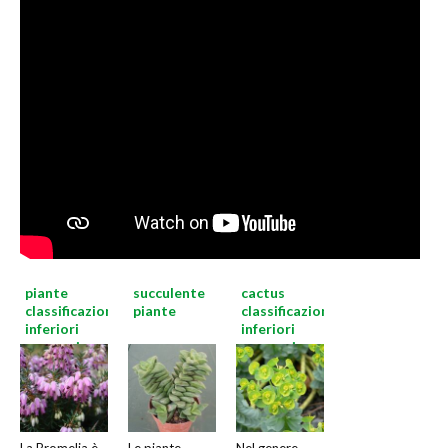
piante
succulente
cactus
classificazioni
piante
classificazioni
inferiori
inferiori
successive
successive
La Bromelia è
Le piante
Nel genere