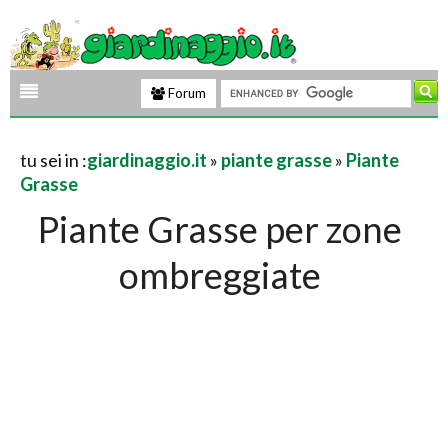
Forum
tu sei in :
giardinaggio.it
»
piante grasse
»
Piante
Grasse
Piante Grasse per zone
ombreggiate