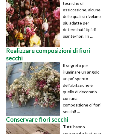
tecniche di
essiccazione, alcune
delle quali si rivelano
più adatte per
determinati tipi di
piante/fiori. In ...
Realizzare composizioni di fiori
secchi
Il segreto per
illuminare un angolo
un po’ spento
dell’abitazione è
quello di decorarlo
con una
composizione di fiori
secchi! ...
Conservare fiori secchi
Tutti hanno
conservato fiori, non