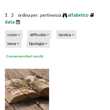
1
2
ordina per: pertinenza
alfabetico
data
costo
difficoltà
tecnica
tema
tipologia
Conservare fiori secchi