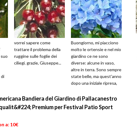
vorrei sapere come
Buongiorno, mi piacciono
i
trattare il problema della
molto le ortensie e nel mio
l suo
ruggine sulle foglie dei
giardino ce ne sono
ciliegi. grazie, Giuseppe...
diverse: alcune in vaso,
altre in terra. Sono sempre
 di
state belle, ma quest'anno
dopo una iniziale ripresa,
hanno cominciato a...
mericana Bandiera del Giardino di Pallacanestro
qualit&#224; Premium per Festival Patio Sport
on a: 10€