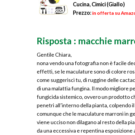
Cucina, Cimici (Giallo)
Prezzo:
in offerta su Amazo
Risposta : macchie marr
Gentile Chiara,
nona vendo una fotografia non è facile deci
effetti, se le maculature sono di colore ros
come suggerisci tu, di ruggine delle cactac
di una malattia fungina. Il modo migliore pe
fungicida sistemico, ovvero un prodotto c
penetri all’interno della pianta, colpendo i
comunque che le maculature marroni in gen
viene ucciso non dilagano al resto della p
da una eccessiva e repentina esposizione al