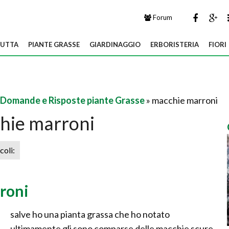
Forum
UTTA
PIANTE GRASSE
GIARDINAGGIO
ERBORISTERIA
FIORI
Domande e Risposte piante Grasse
» macchie marroni
hie marroni
icoli:
roni
salve ho una pianta grassa che ho notato
ultimamente gli sono comparse delle macchie scure