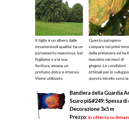
Il tiglio è un albero dalle
Questo patogeno
innumerevoli qualità: ha un
compare nei primi mes
portamento maestoso, bel
della primavera ed ha i
fogliame e a la sua
massimo nei mesi di
fioritura, emana un
giugno. Le condizioni
profumo dolce e intenso.
ottimali per lo sviluppo
Viene utilizzato
questo micelio sono la
abitualmente per abbellire
presenza d'acqua e
i viali, m...
temperature che vari...
Bandiera della Guardia A
Scuro pi&#249; Spessa di 
Decorazione 3x5 m
Prezzo:
in offerta su Amaz