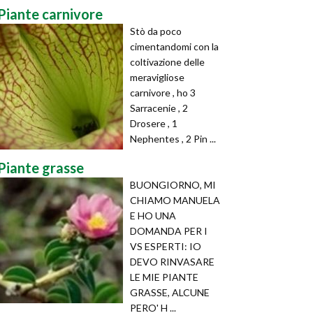
Piante carnivore
Stò da poco
cimentandomi con la
coltivazione delle
meravigliose
carnivore , ho 3
Sarracenie , 2
Drosere , 1
Nephentes , 2 Pin ...
Piante grasse
BUONGIORNO, MI
CHIAMO MANUELA
E HO UNA
DOMANDA PER I
VS ESPERTI: IO
DEVO RINVASARE
LE MIE PIANTE
GRASSE, ALCUNE
PERO' H ...