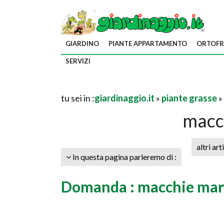
GIARDINO
PIANTE APPARTAMENTO
ORTOFR
SERVIZI
tu sei in :
giardinaggio.it
»
piante grasse
»
macc
altri art
In questa pagina parleremo di :
Domanda : macchie mar