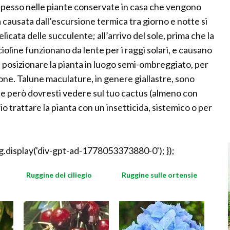
 spesso nelle piante conservate in casa che vengono
a causata dall’escursione termica tra giorno e notte si
licata delle succulente; all’arrivo del sole, prima che la
oline funzionano da lente per i raggi solari, e causano
, posizionare la pianta in luogo semi-ombreggiato, per
zione. Talune maculature, in genere giallastre, sono
che però dovresti vedere sul tuo cactus (almeno con
ario trattare la pianta con un insetticida, sistemico o per
.display('div-gpt-ad-1778053373880-0'); });
Ruggine del ciliegio
Ruggine sulle ortensie