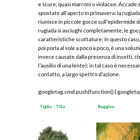
e scure, quasi marroni o violacee. Accade
spostate all’aperto in primavera: la rugiad
riunisce in piccole gocce sull’epidermide de
rugiada si asciughi completamente, le gocci
caratteristiche scottature; in questo caso
poi porla al sole a poco a poco, è una solu
invece causate dalla presenza di insetti, 
l’ausilio di una lente); in tal caso è necess
contatto, a largo spettro d’azione.
googletag.cmd.push(function() { googletag
Tiglio - Tilia
Ruggine