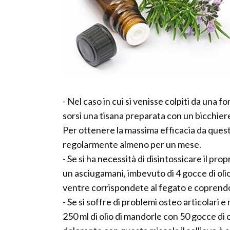
- Nel caso in cui si venisse colpiti da una 
sorsi una tisana preparata con un bicchiere
Per ottenere la massima efficacia da quest
regolarmente almeno per un mese.
- Se si ha necessità di disintossicare il prop
un asciugamani, imbevuto di 4 gocce di oli
ventre corrispondete al fegato e coprendo
- Se si soffre di problemi osteo articolari 
250 ml di olio di mandorle con 50 gocce di 