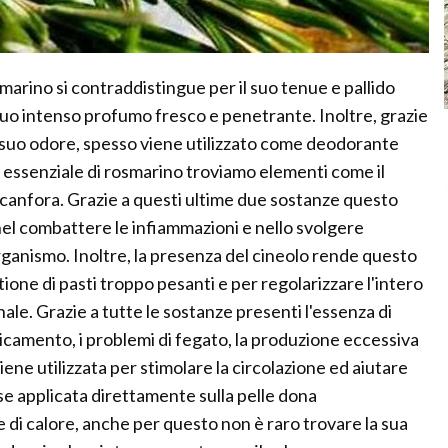
osmarino si contraddistingue per il suo tenue e pallido
l suo intenso profumo fresco e penetrante. Inoltre, grazie
l suo odore, spesso viene utilizzato come deodorante
o essenziale di rosmarino troviamo elementi come il
e la canfora. Grazie a questi ultime due sostanze questo
nel combattere le infiammazioni e nello svolgere
 organismo. Inoltre, la presenza del cineolo rende questo
ione di pasti troppo pesanti e per regolarizzare l'intero
ale. Grazie a tutte le sostanze presenti l'essenza di
icamento, i problemi di fegato, la produzione eccessiva
 viene utilizzata per stimolare la circolazione ed aiutare
 se applicata direttamente sulla pelle dona
i calore, anche per questo non è raro trovare la sua