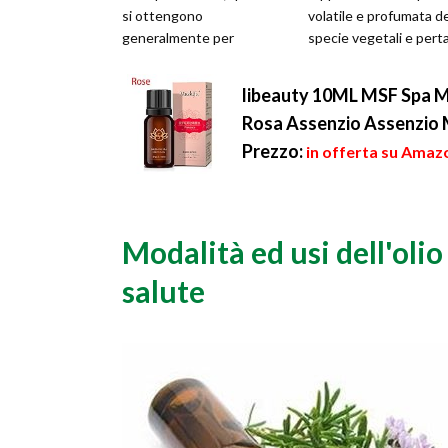
si ottengono
volatile e profumata de
generalmente per
specie vegetali e pert
estrazione in corrente di
costituiscono una ...
vapore, utilizzand...
libeauty 10ML MSF Spa M
Rosa Assenzio Assenzio 
Prezzo:
in offerta su Amazo
Modalità ed usi dell'olio
salute