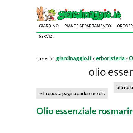
GIARDINO
PIANTE APPARTAMENTO
ORTOFR
SERVIZI
tu sei in :
giardinaggio.it
»
erboristeria
»
O
olio esse
altri art
In questa pagina parleremo di :
Olio essenziale rosmari