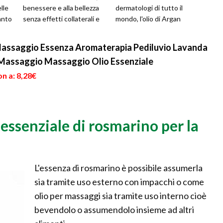
lle
benessere e alla bellezza
dermatologi di tutto il
anto
senza effetti collaterali e
mondo, l'olio di Argan
senza controindicazio...
costituisce il rimedio
naturale più uti...
assaggio Essenza Aromaterapia Pediluvio Lavanda
Massaggio Massaggio Olio Essenziale
n a: 8,28€
 essenziale di rosmarino per la
L'essenza di rosmarino è possibile assumerla
sia tramite uso esterno con impacchi o come
olio per massaggi sia tramite uso interno cioè
bevendolo o assumendolo insieme ad altri