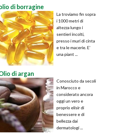
olio di borragine
La troviamo fin sopra
i 1000 metri di
altezza lungo i
sentieri incolti,
presso i muri di cinta
e tra le macerie. E’
una piant ...
Olio di argan
Conosciuto da secoli
in Marocco e
considerato ancora
oggi un vero e
proprio elisir di
benessere e di
bellezza dai
dermatologi ...