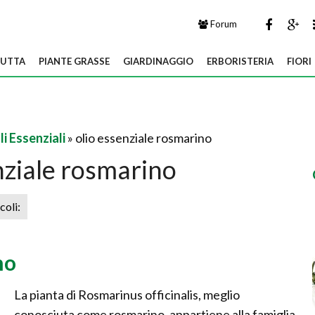
Forum
UTTA
PIANTE GRASSE
GIARDINAGGIO
ERBORISTERIA
FIORI
li Essenziali
» olio essenziale rosmarino
nziale rosmarino
icoli:
no
La pianta di Rosmarinus officinalis, meglio
conosciuta come rosmarino, appartiene alla famiglia