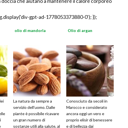
 la doccia che aiutano a mantenere il calore corporeo
.display('div-gpt-ad-1778053373880-0'); });
olio di mandorla
Olio di argan
dei
La natura da sempre a
Conosciuto da secoli in
servizio dell'uomo. Dalle
Marocco e considerato
lle
piante è possibile ricavare
ancora oggi un vero e
i
un gran numero di
proprio elisir di benessere
e
sostanze utili alla salute, al
e di bellezza dai