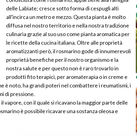
delle Labiate; cresce sotto forma di cespugli alti
all'incirca un metro e mezzo. Questa pianta è molto
diffusa nel nostro territorio e nella nostra tradizione
culinaria grazie al suo uso come pianta aromatica per
le ricette della cucina italiana. Oltre alle proprietà
aromatizzanti però, il rosmarino gode di innumerevoli
proprietà benefiche per il nostro organismo e la
nostra salute e per questo non è raro trovarlo in
prodotti fito terapici, per aromaterapia o in creme e
come è noto, ha grandi poteri nel combattere i reumatismi, i
mi di pressione.
il vapore, con il quale si ricavano la maggior parte delle
 rosmarino è possibile ricavare una sostanza oleosa e