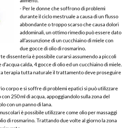
alimenti.
- Per le donne che soffrono di problemi
durante il ciclo mestruale a causa di un flusso
abbondante o troppo scarso che causa dolori
addominali, un ottimo rimedio può essere dato
all'assunzione di un cucchiaino di miele con
due gocce di olio di rosmarino.
forte dissenteria è possibile curarsi assumendo a piccoli
 d'acqua calda, 4 gocce di olio ed un cucchiaino di miele.
a terapia tutta naturale il trattamento deve proseguire
rio corpo e si soffre di problemi epatici si può utilizzare
o con 250 ml di acqua, appoggiandolo sulla zona del
lo con un panno di lana.
e muscolari è possibile utilizzare come olio per massaggi
olio di rosmarino. Trattando due volte al giorno la zona