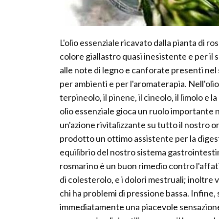
L'olio essenziale ricavato dalla pianta di r
colore giallastro quasi inesistente e per i
alle note di legno e canforate presenti ne
per ambienti e per l'aromaterapia. Nell'oli
terpineolo, il pinene, il cineolo, il limolo 
olio essenziale gioca un ruolo importante 
un'azione rivitalizzante su tutto il nostro
prodotto un ottimo assistente per la digest
equilibrio del nostro sistema gastrointestin
rosmarino è un buon rimedio contro l'affat
di colesterolo, e i dolori mestruali; inoltre
chi ha problemi di pressione bassa. Infine,
immediatamente una piacevole sensazione d