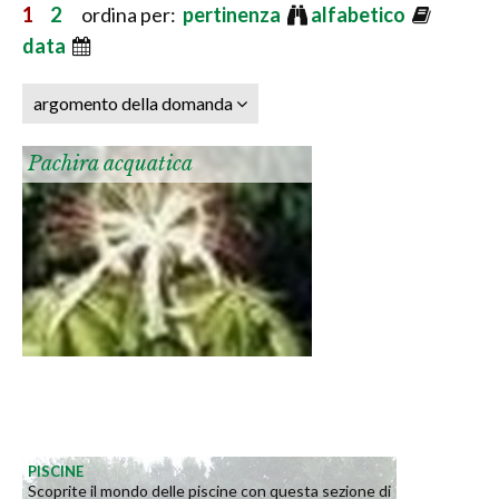
1
2
ordina per:
pertinenza
alfabetico
data
argomento della domanda
Pachira acquatica
PISCINE
Scoprite il mondo delle piscine con questa sezione di