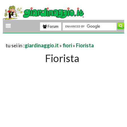
Forum
tu sei in :
giardinaggio.it
»
fiori
»
Fiorista
Fiorista