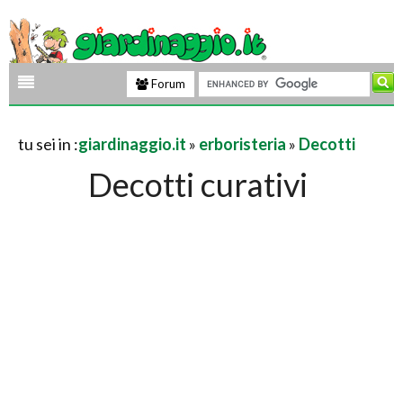
Forum
tu sei in :
giardinaggio.it
»
erboristeria
»
Decotti
Decotti curativi