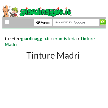
Forum
tu sei in :
giardinaggio.it
»
erboristeria
»
Tinture
Madri
Tinture Madri