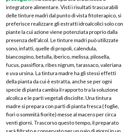
integratore alimentare. Visti i risultati trascurabili
delle tinture madri dal punto di vista fitoterapico, si
preferisce realizzare gli estratti idroalcolici solo con
piante la cui azione viene potenziata proprio dalla
presenza dell’alcol. Le tinture madri può utilizzate
sono, infatti, quelle di propoli, calendula,
biancospino, betulla, iberico, melissa, pilosella,
fucus, passiflora, ribes nigrum, tarassaco, valeriana
e uva ursina. La tintura madre ha gli stessi effetti
della pianta da cui è estratta, anche se per ogni
specie di pianta cambia il rapporto tra la soluzione
alcolica e le parti vegetali disciolte. Una tintura
madre si prepara con parti di pianta fresca ( foglie,
fiori o sommità fiorite) messe al macero per circa
venti giorni. Trascorso questo tempo, il preparato
sarà filtrato e conservato per un paio di giorni in un