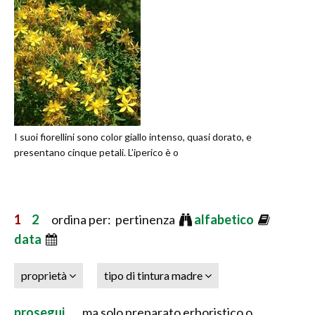
I suoi fiorellini sono color giallo intenso, quasi dorato, e
presentano cinque petali. L’iperico è o
1
2
ordina per: pertinenza
alfabetico
data
proprietà
tipo di tintura madre
prosegui ...
, ma solo preparato erboristico o