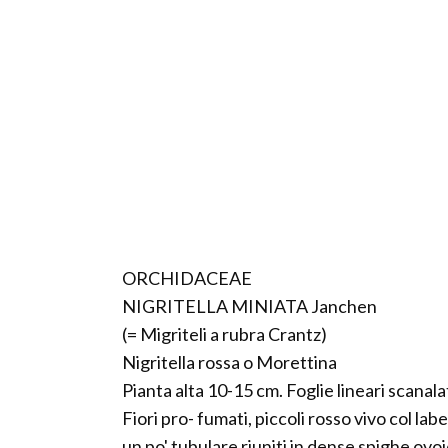
ORCHIDACEAE
NIGRITELLA MINIATA Janchen
(= Migriteli a rubra Crantz)
Nigritella rossa o Morettina
Pianta alta 10-15 cm. Foglie lineari scanala
Fiori pro- fumati, piccoli rosso vivo col labe
un po' tubulare riuniti in dense spighe ovoi