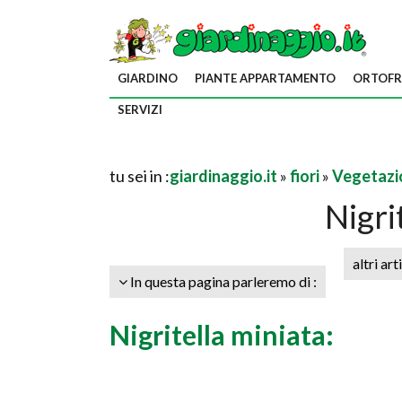
GIARDINO
PIANTE APPARTAMENTO
ORTOFR
SERVIZI
tu sei in :
giardinaggio.it
»
fiori
»
Vegetazi
Nigri
altri art
In questa pagina parleremo di :
Nigritella miniata: