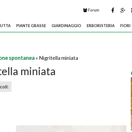
Forum
UTTA
PIANTE GRASSE
GIARDINAGGIO
ERBORISTERIA
FIORI
one spontanea
» Nigritella miniata
tella miniata
icoli: