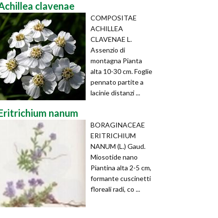
Achillea clavenae
COMPOSITAE
ACHILLEA
CLAVENAE L.
Assenzio di
montagna Pianta
alta 10-30 cm. Foglie
pennato partite a
lacinie distanzi ...
Eritrichium nanum
BORAGINACEAE
ERITRICHIUM
NANUM (L.) Gaud.
Miosotide nano
Piantina alta 2-5 cm,
formante cuscinetti
floreali radi, co ...