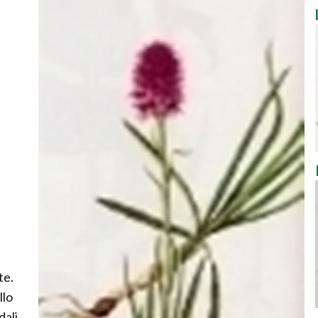
te.
llo
dali