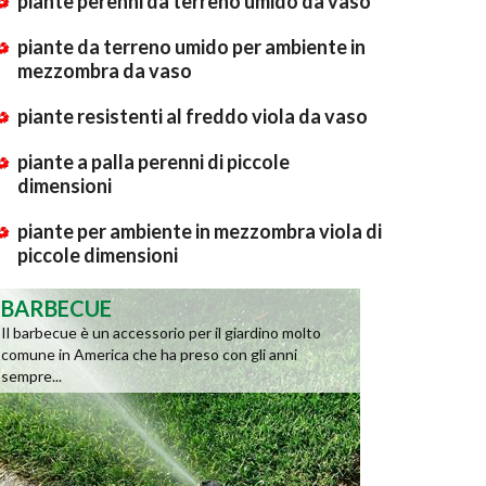
piante perenni da terreno umido da vaso
piante da terreno umido per ambiente in
mezzombra da vaso
piante resistenti al freddo viola da vaso
piante a palla perenni di piccole
dimensioni
piante per ambiente in mezzombra viola di
piccole dimensioni
BARBECUE
Il barbecue è un accessorio per il giardino molto
comune in America che ha preso con gli anni
sempre...