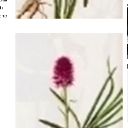
ti
reno