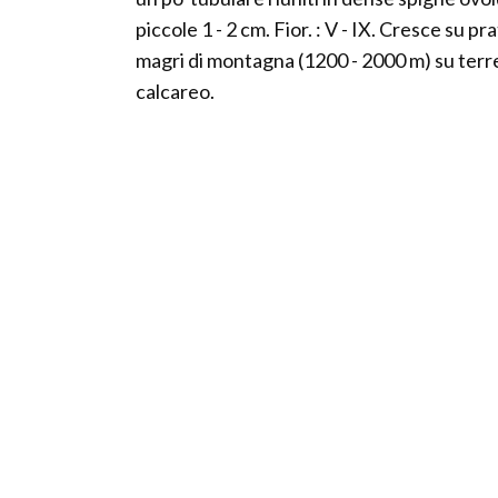
piccole 1 - 2 cm. Fior. : V - IX. Cresce su pra
magri di montagna (1200 - 2000 m) su ter
calcareo.