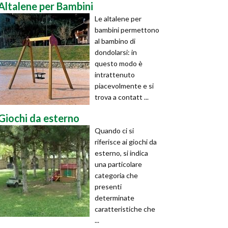
Altalene per Bambini
Le altalene per
bambini permettono
al bambino di
dondolarsi: in
questo modo è
intrattenuto
piacevolmente e si
trova a contatt ...
Giochi da esterno
Quando ci si
riferisce ai giochi da
esterno, si indica
una particolare
categoria che
presenti
determinate
caratteristiche che
...