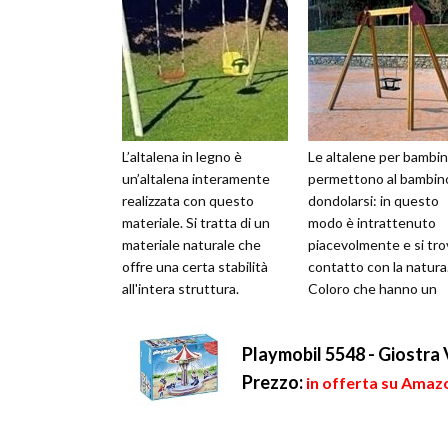
L’altalena in legno è
Le altalene per bambin
un’altalena interamente
permettono al bambino
realizzata con questo
dondolarsi: in questo
materiale. Si tratta di un
modo è intrattenuto
materiale naturale che
piacevolmente e si tro
offre una certa stabilità
contatto con la natura
all'intera struttura.
Coloro che hanno un
Solitamente, rispetto
giardino sufficientem
all’altalena...
grande per d...
Playmobil 5548 - Giostra 
Prezzo:
in offerta su Amazo