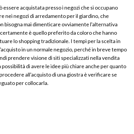
ò essere acquistata presso i negozi che si occupano
pure nei negozi di arredamento per il giardino, che
on bisogna mai dimenticare ovviamente l'alternativa
e certamente è quello preferito da coloro che hanno
are lo shopping tradizionale. I tempi per la scelta in
ll'acquisto in un normale negozio, perché in breve tempo
di prendere visione di siti specializzati nella vendita
la possibilità di avere le idee più chiare anche per quanto
procedere all'acquisto di una giostra è verificare se
deguato per collocarla.