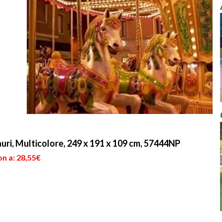
uri, Multicolore, 249 x 191 x 109 cm, 57444NP
n a: 28,55€