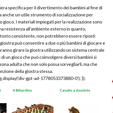
ra specifica per il divertimento dei bambini al fine di
a anche un utile strumento di socializzazione per
o gioco. I materiali impiegati per la realizzazione sono
ma resistenza all'ambiente esterno in quanto,
tosto consistente, non potrebbero essere riposti
a giostra può consentire a due o più bambini di giocare e
ranno girare la giostra utilizzando un sistema centrale
 di un gioco che può coinvolgere diversi bambini si
ona adulta che non solo possa sorvegliarli, ma che
unzione della giostra stessa.
.display('div-gpt-ad-1778053373880-0'); });
i
Il Biliardino
Cavallo a dondolo