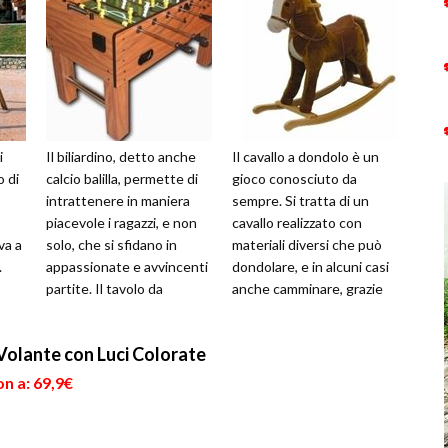
i
Il biliardino, detto anche
Il cavallo a dondolo è un
 di
calcio balilla, permette di
gioco conosciuto da
intrattenere in maniera
sempre. Si tratta di un
piacevole i ragazzi, e non
cavallo realizzato con
va a
solo, che si sfidano in
materiali diversi che può
.
appassionate e avvincenti
dondolare, e in alcuni casi
partite. Il tavolo da
anche camminare, grazie
ente
biliardino può essere ...
all'uso di rotelle. Se è real...
Volante con Luci Colorate
n a: 69,9€