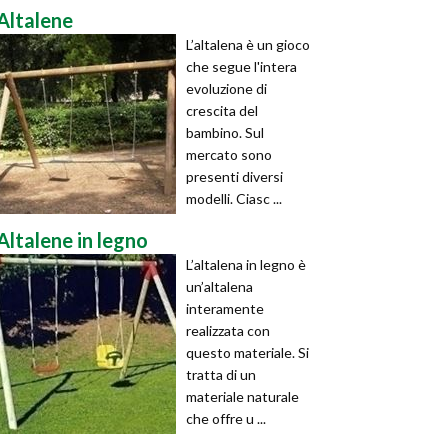
Altalene
L’altalena è un gioco
che segue l'intera
evoluzione di
crescita del
bambino. Sul
mercato sono
presenti diversi
modelli. Ciasc ...
Altalene in legno
L’altalena in legno è
un’altalena
interamente
realizzata con
questo materiale. Si
tratta di un
materiale naturale
che offre u ...