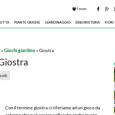
Forum
UTTA
PIANTE GRASSE
GIARDINAGGIO
ERBORISTERIA
FIORI
o
»
Giochi giardino
» Giostra
Giostra
icoli:
Con il termine giostra ci riferiamo ad un gioco da
esterno che può essere collocato anche in uno