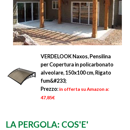
VERDELOOK Naxos, Pensilina
per Copertura in policarbonato
alveolare, 150x100 cm, Rigato
fum&#233;
Prezzo:
in offerta su Amazon a:
47,85€
LA PERGOLA: COS'E'